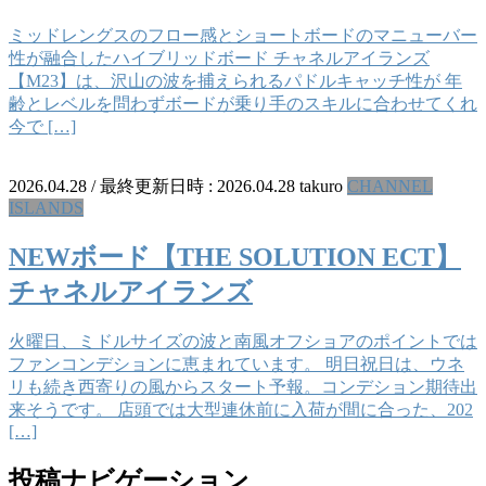
ミッドレングスのフロー感とショートボードのマニューバー
性が融合したハイブリッドボード チャネルアイランズ
【M23】は、沢山の波を捕えられるパドルキャッチ性が 年
齢とレベルを問わずボードが乗り手のスキルに合わせてくれ
今で […]
2026.04.28
/ 最終更新日時 :
2026.04.28
takuro
CHANNEL
ISLANDS
NEWボード【THE SOLUTION ECT】
チャネルアイランズ
火曜日、ミドルサイズの波と南風オフショアのポイントでは
ファンコンデションに恵まれています。 明日祝日は、ウネ
リも続き西寄りの風からスタート予報。コンデション期待出
来そうです。 店頭では大型連休前に入荷が間に合った、202
[…]
投稿ナビゲーション