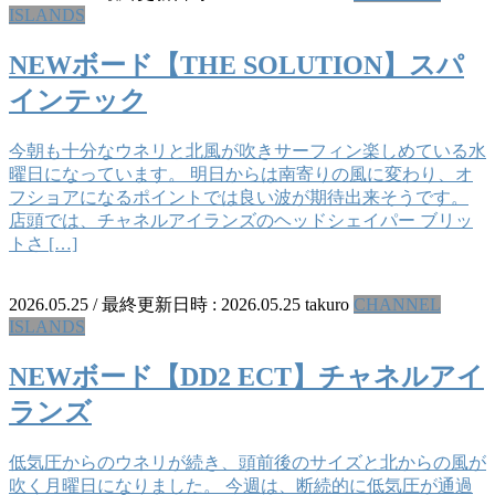
ISLANDS
NEWボード【THE SOLUTION】スパ
インテック
今朝も十分なウネリと北風が吹きサーフィン楽しめている水
曜日になっています。 明日からは南寄りの風に変わり、オ
フショアになるポイントでは良い波が期待出来そうです。
店頭では、チャネルアイランズのヘッドシェイパー ブリッ
トさ […]
2026.05.25
/ 最終更新日時 :
2026.05.25
takuro
CHANNEL
ISLANDS
NEWボード【DD2 ECT】チャネルアイ
ランズ
低気圧からのウネリが続き、頭前後のサイズと北からの風が
吹く月曜日になりました。 今週は、断続的に低気圧が通過