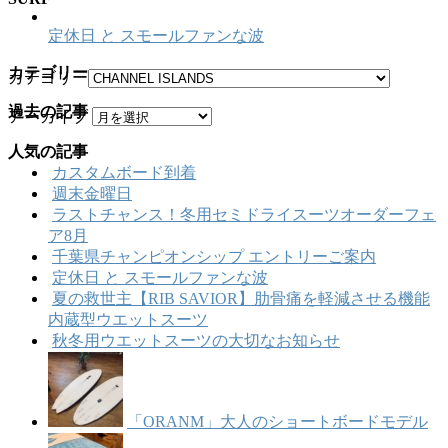
定休日 と スモールファンな波
カテゴリー
カテゴリー
過去の記事
アーカイブ
人気の記事
カスタムボード到着
週末金曜日
ラストチャンス！冬用セミドライスーツオーダーフェ
ア8月
千葉県チャンピオンシップ エントリーご案内
定休日 と スモールファンな波
夏の救世主【RIB SAVIOR】肋骨痛を軽減させる機能
内蔵型ウエットスーツ
秋冬用ウエットスーツの大切なお知らせ
「ORANM」大人のショートボードモデル