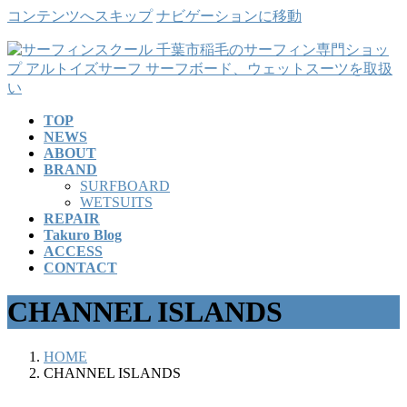
コンテンツへスキップ
ナビゲーションに移動
TOP
NEWS
ABOUT
BRAND
SURFBOARD
WETSUITS
REPAIR
Takuro Blog
ACCESS
CONTACT
CHANNEL ISLANDS
HOME
CHANNEL ISLANDS