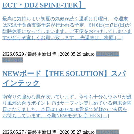
ECT・DD2 SPINE-TEK】
最高に気持ちよい初夏の気候が続く週明け月曜日。 今週末
はNSA千葉西支部予選が行われる予定、6月6日(土)7日(日)が
臨時休業になってしまいます。ご不便をおかけしてしまいま
すがどうぞ宜しくお願い致します。 先週末は、梅雨 […]
2026.05.29
/ 最終更新日時 :
2026.05.29
takuro
CHANNEL
ISLANDS
NEWボード【THE SOLUTION】スパ
インテック
南寄りの強めな風が吹いています。今朝も十分なウネリが残
り風邪の合うポイントではサーフィン楽しめている週末金曜
日になりました。本日は15:00~20:00営業で皆様のご来店を
お待ちしています。 今期NEWモデル【THE S […]
2026.05.27
/ 最終更新日時 :
2026.05.27
takuro
CHANNEL