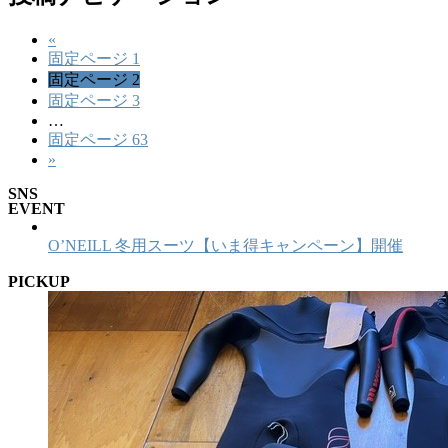
«
固定ページ
1
固定ページ
2
固定ページ
3
…
固定ページ
63
»
SNS
EVENT
O’NEILL 冬用スーツ【いま得キャンペーン】開催
PICKUP