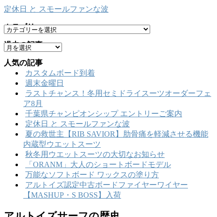
定休日 と スモールファンな波
カテゴリー
カ
テ
過去の記事
ア
ゴ
ー
リ
人気の記事
カ
ー
カスタムボード到着
イ
週末金曜日
ブ
ラストチャンス！冬用セミドライスーツオーダーフェ
ア8月
千葉県チャンピオンシップ エントリーご案内
定休日 と スモールファンな波
夏の救世主【RIB SAVIOR】肋骨痛を軽減させる機能
内蔵型ウエットスーツ
秋冬用ウエットスーツの大切なお知らせ
「ORANM」大人のショートボードモデル
万能なソフトボード ワックスの塗り方
アルトイズ認定中古ボードファイヤーワイヤー
【MASHUP・S BOSS】入荷
アルトイズサーフの歴史