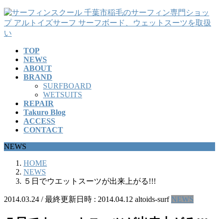
コ
ナ
ン
ビ
テ
ゲ
ン
ー
TOP
ツ
シ
NEWS
へ
ョ
ABOUT
ス
ン
BRAND
キ
に
SURFBOARD
ッ
移
WETSUITS
REPAIR
プ
動
Takuro Blog
ACCESS
CONTACT
NEWS
HOME
NEWS
５日でウエットスーツが出来上がる!!!
2014.03.24
/ 最終更新日時 :
2014.04.12
altoids-surf
NEWS