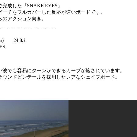
した『SNAKE EYES』
ビーチをフルカバーした反応が速いボードです。
らのアクション向き。
.7㎝) 24.8.ℓ
ES,
い波でも容易にターンができるカーブが施されています。
ラウンドピンテールを採用したレアなシェイプボード。