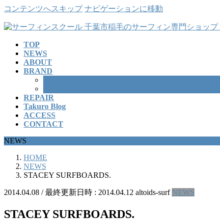
コンテンツへスキップ
ナビゲーションに移動
TOP
NEWS
ABOUT
BRAND
SURFBOARD
WETSUITS
REPAIR
Takuro Blog
ACCESS
CONTACT
NEWS
HOME
NEWS
STACEY SURFBOARDS.
2014.04.08
/ 最終更新日時 :
2014.04.12
altoids-surf
NEWS
STACEY SURFBOARDS.