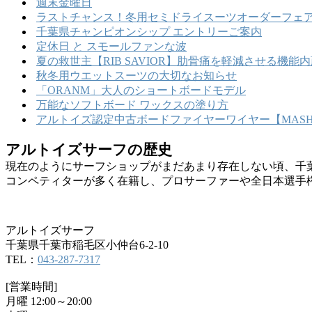
週末金曜日
ラストチャンス！冬用セミドライスーツオーダーフェア
千葉県チャンピオンシップ エントリーご案内
定休日 と スモールファンな波
夏の救世主【RIB SAVIOR】肋骨痛を軽減させる機
秋冬用ウエットスーツの大切なお知らせ
「ORANM」大人のショートボードモデル
万能なソフトボード ワックスの塗り方
アルトイズ認定中古ボードファイヤーワイヤー【MASHU
アルトイズサーフの歴史
現在のようにサーフショップがまだあまり存在しない頃、千
コンペティターが多く在籍し、プロサーファーや全日本選手
アルトイズサーフ
千葉県千葉市稲毛区小仲台6-2-10
TEL：
043-287-7317
[営業時間]
月曜 12:00～20:00