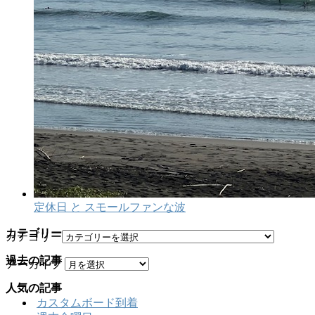
定休日 と スモールファンな波
カテゴリー
カテゴリー
過去の記事
アーカイブ
人気の記事
カスタムボード到着