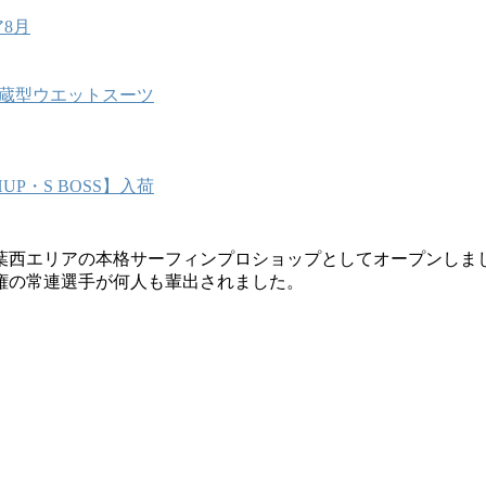
8月
能内蔵型ウエットスーツ
P・S BOSS】入荷
葉西エリアの本格サーフィンプロショップとしてオープンしま
権の常連選手が何人も輩出されました。