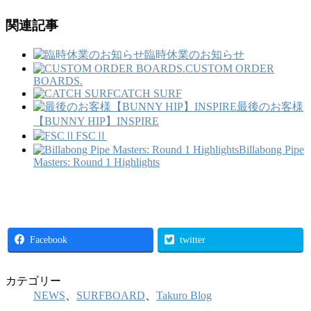
関連記事
臨時休業のお知らせ
CUSTOM ORDER
BOARDS.
CATCH SURF
最後のお客様
【BUNNY HIP】INSPIRE
FSCⅡ
Billabong Pipe
Masters: Round 1 Highlights
Facebook
twitter
カテゴリー
NEWS
、
SURFBOARD
、
Takuro Blog