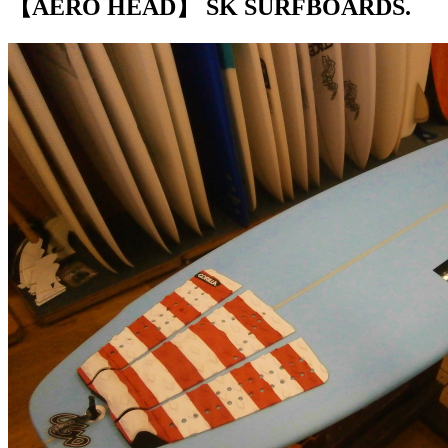
【AERO HEAD】 SK SURFBOARDS.