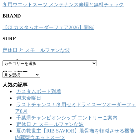
冬用ウエットスーツ メンテナンス修理と無料チェック
BRAND
【CI カスタムオーダーフェア2026】開催
SURF
定休日 と スモールファンな波
カテゴリー
カ
テ
過去の記事
ア
ゴ
ー
リ
人気の記事
カ
ー
カスタムボード到着
イ
週末金曜日
ブ
ラストチャンス！冬用セミドライスーツオーダーフェ
ア8月
千葉県チャンピオンシップ エントリーご案内
定休日 と スモールファンな波
夏の救世主【RIB SAVIOR】肋骨痛を軽減させる機能
内蔵型ウエットスーツ