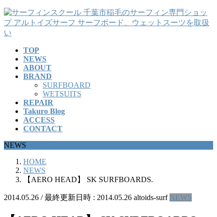
コ
ナ
ン
ビ
テ
ゲ
ン
ー
TOP
ツ
シ
NEWS
へ
ョ
ABOUT
ス
ン
BRAND
キ
に
SURFBOARD
ッ
移
WETSUITS
REPAIR
プ
動
Takuro Blog
ACCESS
CONTACT
NEWS
HOME
NEWS
【AERO HEAD】 SK SURFBOARDS.
2014.05.26
/ 最終更新日時 :
2014.05.26
altoids-surf
NEWS