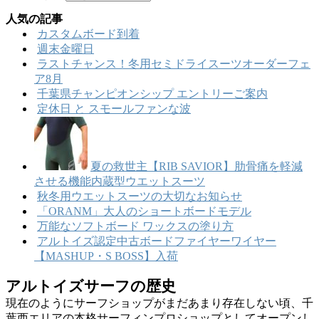
人気の記事
カスタムボード到着
週末金曜日
ラストチャンス！冬用セミドライスーツオーダーフェ
ア8月
千葉県チャンピオンシップ エントリーご案内
定休日 と スモールファンな波
夏の救世主【RIB SAVIOR】肋骨痛を軽減
させる機能内蔵型ウエットスーツ
秋冬用ウエットスーツの大切なお知らせ
「ORANM」大人のショートボードモデル
万能なソフトボード ワックスの塗り方
アルトイズ認定中古ボードファイヤーワイヤー
【MASHUP・S BOSS】入荷
アルトイズサーフの歴史
現在のようにサーフショップがまだあまり存在しない頃、千
葉西エリアの本格サーフィンプロショップとしてオープンし