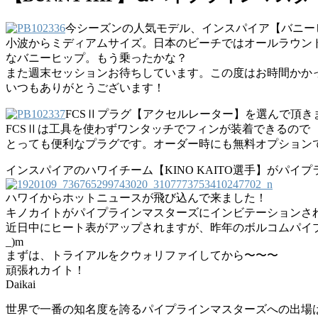
今シーズンの人気モデル、インスパイア【バニー
小波からミディアムサイズ。日本のビーチではオールラウン
なバニーヒップ。もう乗ったかな？
また週末セッションお待ちしています。この度はお時間かか
いつもありがとうございます！
FCSⅡプラグ【アクセルレーター】を選んで頂き
FCSⅡは工具を使わずワンタッチでフィンが装着できるので
とっても便利なプラグです。オーダー時にも無料オプション
インスパイアのハワイチーム【KINO KAITO選手】がパイ
ハワイからホットニュースが飛び込んで来ました！
キノカイトがパイプラインマスターズにインビテーションさ
近日中にヒート表がアップされますが、昨年のボルコムパイ
_)m
まずは、トライアルをクウォリファイしてから〜〜〜
頑張れカイト！
Daikai
世界で一番の知名度を誇るパイプラインマスターズへの出場