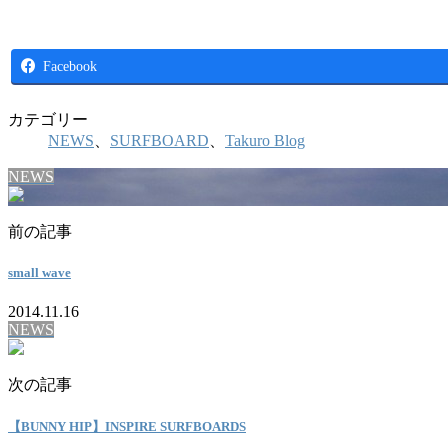
Facebook
カテゴリー
NEWS
、
SURFBOARD
、
Takuro Blog
NEWS
前の記事
small wave
2014.11.16
NEWS
次の記事
【BUNNY HIP】INSPIRE SURFBOARDS