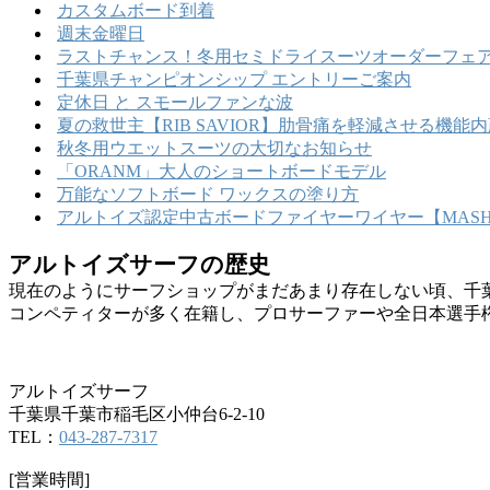
カスタムボード到着
週末金曜日
ラストチャンス！冬用セミドライスーツオーダーフェア
千葉県チャンピオンシップ エントリーご案内
定休日 と スモールファンな波
夏の救世主【RIB SAVIOR】肋骨痛を軽減させる機
秋冬用ウエットスーツの大切なお知らせ
「ORANM」大人のショートボードモデル
万能なソフトボード ワックスの塗り方
アルトイズ認定中古ボードファイヤーワイヤー【MASHU
アルトイズサーフの歴史
現在のようにサーフショップがまだあまり存在しない頃、千
コンペティターが多く在籍し、プロサーファーや全日本選手
アルトイズサーフ
千葉県千葉市稲毛区小仲台6-2-10
TEL：
043-287-7317
[営業時間]