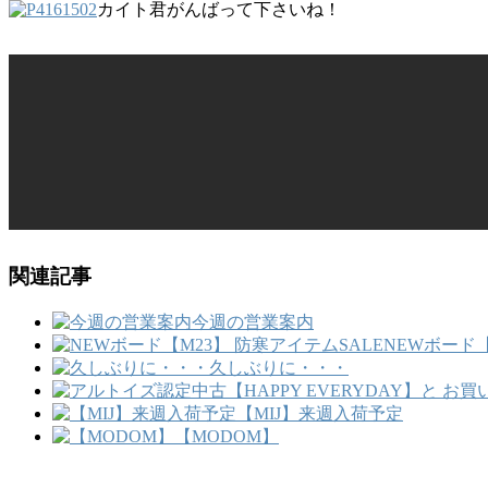
カイト君がんばって下さいね！
関連記事
今週の営業案内
NEWボード【
久しぶりに・・・
【MIJ】来週入荷予定
【MODOM】