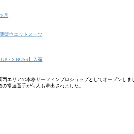
8月
能内蔵型ウエットスーツ
P・S BOSS】入荷
葉西エリアの本格サーフィンプロショップとしてオープンしま
権の常連選手が何人も輩出されました。