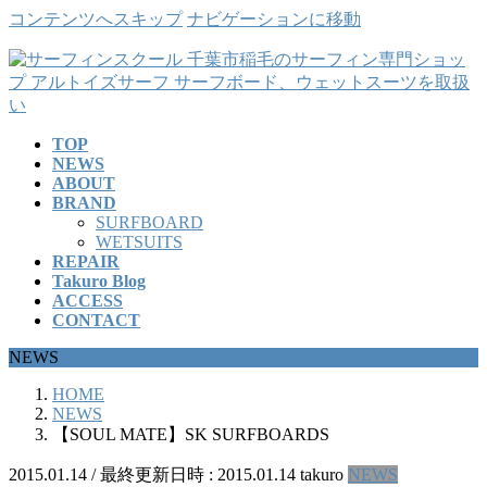
コンテンツへスキップ
ナビゲーションに移動
TOP
NEWS
ABOUT
BRAND
SURFBOARD
WETSUITS
REPAIR
Takuro Blog
ACCESS
CONTACT
NEWS
HOME
NEWS
【SOUL MATE】SK SURFBOARDS
2015.01.14
/ 最終更新日時 :
2015.01.14
takuro
NEWS