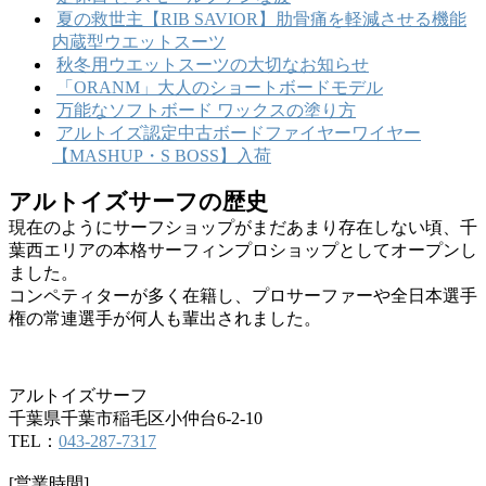
夏の救世主【RIB SAVIOR】肋骨痛を軽減させる機能
内蔵型ウエットスーツ
秋冬用ウエットスーツの大切なお知らせ
「ORANM」大人のショートボードモデル
万能なソフトボード ワックスの塗り方
アルトイズ認定中古ボードファイヤーワイヤー
【MASHUP・S BOSS】入荷
アルトイズサーフの歴史
現在のようにサーフショップがまだあまり存在しない頃、千
葉西エリアの本格サーフィンプロショップとしてオープンし
ました。
コンペティターが多く在籍し、プロサーファーや全日本選手
権の常連選手が何人も輩出されました。
アルトイズサーフ
千葉県千葉市稲毛区小仲台6-2-10
TEL：
043-287-7317
[営業時間]