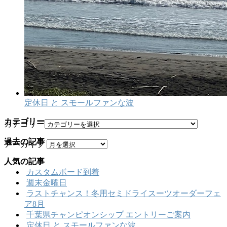
定休日 と スモールファンな波
カテゴリー
カテゴリー
過去の記事
アーカイブ
人気の記事
カスタムボード到着
週末金曜日
ラストチャンス！冬用セミドライスーツオーダーフェ
ア8月
千葉県チャンピオンシップ エントリーご案内
定休日 と スモールファンな波