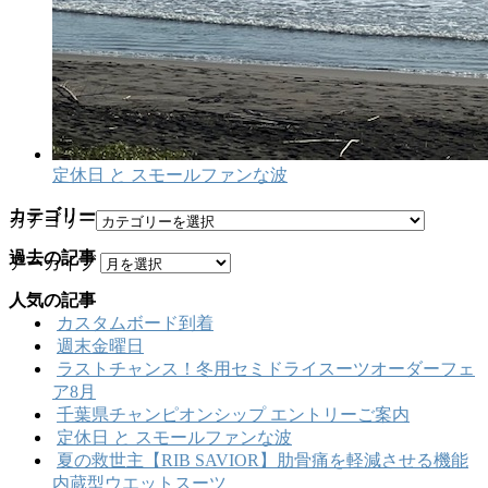
定休日 と スモールファンな波
カテゴリー
カテゴリー
過去の記事
アーカイブ
人気の記事
カスタムボード到着
週末金曜日
ラストチャンス！冬用セミドライスーツオーダーフェ
ア8月
千葉県チャンピオンシップ エントリーご案内
定休日 と スモールファンな波
夏の救世主【RIB SAVIOR】肋骨痛を軽減させる機能
内蔵型ウエットスーツ