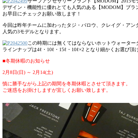
サーフアクセサリーブランド【MODOM】2015
デザイン・機能性に優れとても人気のある【MODOM】ブラ
お早目にチェックお願い致します！
今回は昨年チームに加わったタジ・バロウ、クレイグ・アン
人気の3モデルとなります。
この時期には無くてはならないホットウォーター
ラインナップは4ℓ・10ℓ・15ℓ・10ℓ×2 となり細かくお選び
■冬期休暇のお知らせ
2月8日(日) ～ 2月14(土)
慎に勝手ながら上記の期間を冬期休暇とさせて頂きます。
ご迷惑をお掛けしますが宜しくお願い致します。