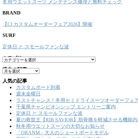
冬用ウエットスーツ メンテナンス修理と無料チェック
BRAND
【CI カスタムオーダーフェア2026】開催
SURF
定休日 と スモールファンな波
カテゴリー
カ
テ
過去の記事
ア
ゴ
ー
リ
人気の記事
カ
ー
カスタムボード到着
イ
週末金曜日
ブ
ラストチャンス！冬用セミドライスーツオーダーフェア
千葉県チャンピオンシップ エントリーご案内
定休日 と スモールファンな波
夏の救世主【RIB SAVIOR】肋骨痛を軽減させる機
秋冬用ウエットスーツの大切なお知らせ
「ORANM」大人のショートボードモデル