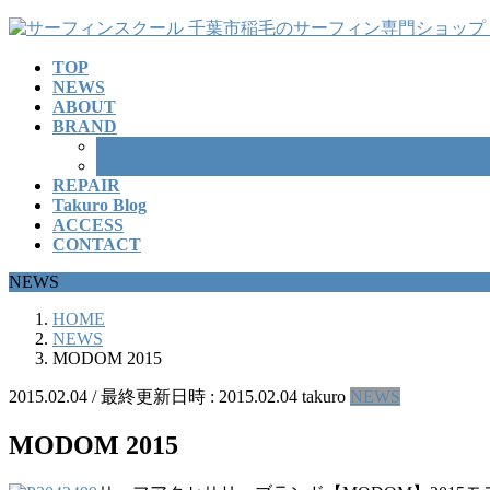
コ
ナ
ン
ビ
TOP
テ
ゲ
NEWS
ン
ー
ABOUT
ツ
シ
BRAND
へ
ョ
SURFBOARD
ス
ン
WETSUITS
REPAIR
キ
に
Takuro Blog
ッ
移
ACCESS
プ
動
CONTACT
NEWS
HOME
NEWS
MODOM 2015
2015.02.04
/ 最終更新日時 :
2015.02.04
takuro
NEWS
MODOM 2015