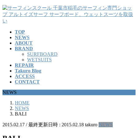
コ
ナ
ン
ビ
テ
ゲ
ン
ー
TOP
ツ
シ
NEWS
へ
ョ
ABOUT
ス
ン
BRAND
キ
に
SURFBOARD
ッ
移
WETSUITS
REPAIR
プ
動
Takuro Blog
ACCESS
CONTACT
NEWS
HOME
NEWS
BALI
2015.02.17
/ 最終更新日時 :
2015.02.18
takuro
NEWS