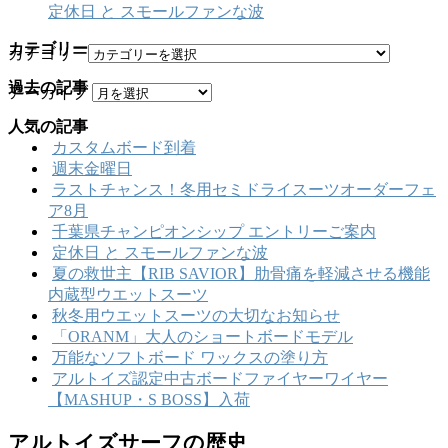
定休日 と スモールファンな波
カテゴリー
カテゴリー
過去の記事
アーカイブ
人気の記事
カスタムボード到着
週末金曜日
ラストチャンス！冬用セミドライスーツオーダーフェ
ア8月
千葉県チャンピオンシップ エントリーご案内
定休日 と スモールファンな波
夏の救世主【RIB SAVIOR】肋骨痛を軽減させる機能
内蔵型ウエットスーツ
秋冬用ウエットスーツの大切なお知らせ
「ORANM」大人のショートボードモデル
万能なソフトボード ワックスの塗り方
アルトイズ認定中古ボードファイヤーワイヤー
【MASHUP・S BOSS】入荷
アルトイズサーフの歴史