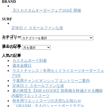
BRAND
【CI カスタムオーダーフェア2026】開催
SURF
定休日 と スモールファンな波
カテゴリー
カテゴリー
過去の記事
アーカイブ
人気の記事
カスタムボード到着
週末金曜日
ラストチャンス！冬用セミドライスーツオーダーフェ
ア8月
千葉県チャンピオンシップ エントリーご案内
定休日 と スモールファンな波
夏の救世主【RIB SAVIOR】肋骨痛を軽減させる機能
内蔵型ウエットスーツ
秋冬用ウエットスーツの大切なお知らせ
「ORANM」大人のショートボードモデル