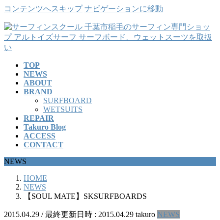
コンテンツへスキップ
ナビゲーションに移動
TOP
NEWS
ABOUT
BRAND
SURFBOARD
WETSUITS
REPAIR
Takuro Blog
ACCESS
CONTACT
NEWS
HOME
NEWS
【SOUL MATE】SKSURFBOARDS
2015.04.29
/ 最終更新日時 :
2015.04.29
takuro
NEWS