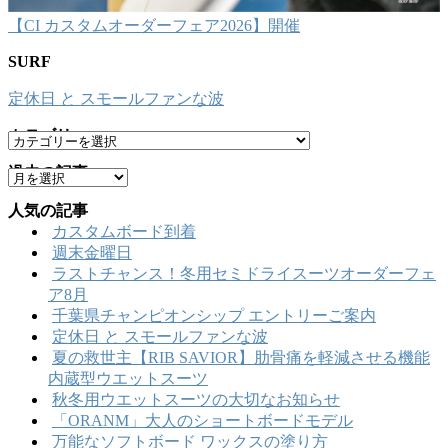
【CI カスタムオーダーフェア2026】開催
SURF
定休日 と スモールファンな波
カテゴリー
カ
テ
過去の記事
ア
ゴ
ー
リ
人気の記事
カ
ー
カスタムボード到着
イ
週末金曜日
ブ
ラストチャンス！冬用セミドライスーツオーダーフェ
ア8月
千葉県チャンピオンシップ エントリーご案内
定休日 と スモールファンな波
夏の救世主【RIB SAVIOR】肋骨痛を軽減させる機能
内蔵型ウエットスーツ
秋冬用ウエットスーツの大切なお知らせ
「ORANM」大人のショートボードモデル
万能なソフトボード ワックスの塗り方