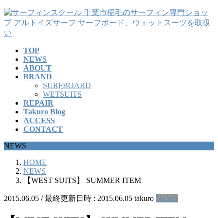
コ
ナ
ン
ビ
テ
ゲ
ン
ー
TOP
ツ
シ
NEWS
へ
ョ
ABOUT
ス
ン
BRAND
キ
に
SURFBOARD
ッ
移
WETSUITS
REPAIR
プ
動
Takuro Blog
ACCESS
CONTACT
NEWS
HOME
NEWS
【WEST SUITS】 SUMMER ITEM
2015.06.05
/ 最終更新日時 :
2015.06.05
takuro
NEWS