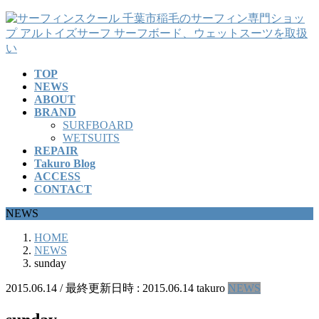
コ
ナ
ン
ビ
テ
ゲ
ン
ー
TOP
ツ
シ
NEWS
へ
ョ
ABOUT
ス
ン
BRAND
キ
に
SURFBOARD
ッ
移
WETSUITS
REPAIR
プ
動
Takuro Blog
ACCESS
CONTACT
NEWS
HOME
NEWS
sunday
2015.06.14
/ 最終更新日時 :
2015.06.14
takuro
NEWS