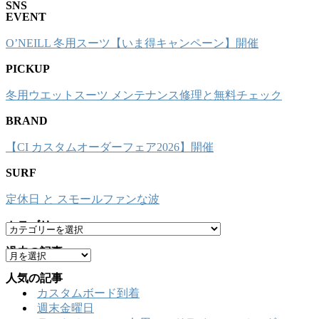
SNS
EVENT
O’NEILL 冬用スーツ【いま得キャンペーン】開催
PICKUP
冬用ウエットスーツ メンテナンス修理と無料チェック
BRAND
【CI カスタムオーダーフェア2026】開催
SURF
定休日 と スモールファンな波
カテゴリー
カ
テ
過去の記事
ア
ゴ
ー
リ
人気の記事
カ
ー
カスタムボード到着
イ
週末金曜日
ブ