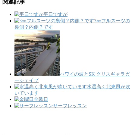
関連記事
平日ですが
3㎜フルスーツの
裏側？内側？です
ハワイの波とSK クリスギャラガ
ーシェイプ
水温高く北東風が吹
いています
金曜日
サーフレッスン