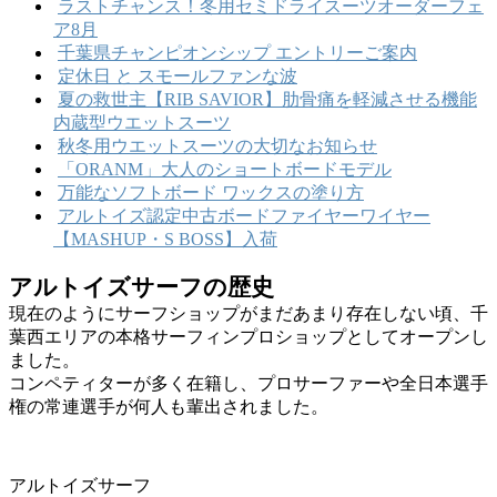
ラストチャンス！冬用セミドライスーツオーダーフェ
ア8月
千葉県チャンピオンシップ エントリーご案内
定休日 と スモールファンな波
夏の救世主【RIB SAVIOR】肋骨痛を軽減させる機能
内蔵型ウエットスーツ
秋冬用ウエットスーツの大切なお知らせ
「ORANM」大人のショートボードモデル
万能なソフトボード ワックスの塗り方
アルトイズ認定中古ボードファイヤーワイヤー
【MASHUP・S BOSS】入荷
アルトイズサーフの歴史
現在のようにサーフショップがまだあまり存在しない頃、千
葉西エリアの本格サーフィンプロショップとしてオープンし
ました。
コンペティターが多く在籍し、プロサーファーや全日本選手
権の常連選手が何人も輩出されました。
アルトイズサーフ