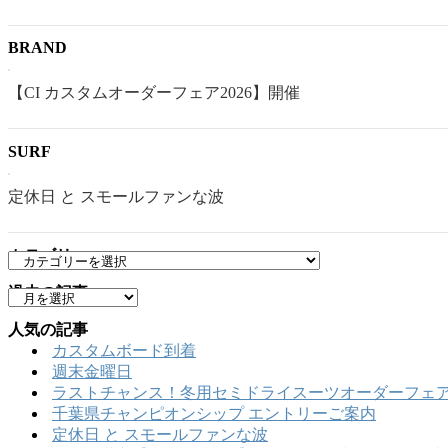
BRAND
【CI カスタムオーダーフェア2026】開催
SURF
定休日 と スモールファンな波
カテゴリー
カ
テ
過去の記事
ア
ゴ
ー
リ
人気の記事
カ
ー
カスタムボード到着
イ
週末金曜日
ブ
ラストチャンス！冬用セミドライスーツオーダーフェア
千葉県チャンピオンシップ エントリーご案内
定休日 と スモールファンな波