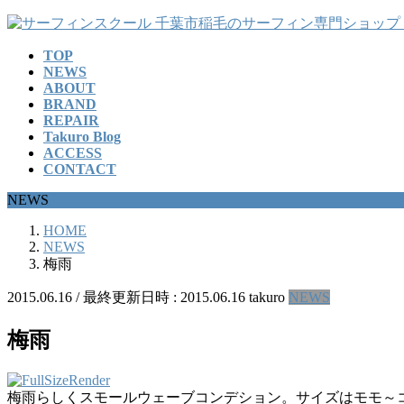
コ
ナ
ン
ビ
TOP
テ
ゲ
NEWS
ン
ー
ABOUT
ツ
シ
BRAND
へ
ョ
REPAIR
ス
ン
Takuro Blog
ACCESS
キ
に
CONTACT
ッ
移
プ
動
NEWS
HOME
NEWS
梅雨
2015.06.16
/ 最終更新日時 :
2015.06.16
takuro
NEWS
梅雨
梅雨らしくスモールウェーブコンデション。サイズはモモ～