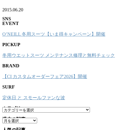
2015.06.20
SNS
EVENT
O’NEILL 冬用スーツ【いま得キャンペーン】開催
PICKUP
冬用ウエットスーツ メンテナンス修理と無料チェック
BRAND
【CI カスタムオーダーフェア2026】開催
SURF
定休日 と スモールファンな波
カテゴリー
カ
テ
過去の記事
ア
ゴ
ー
リ
人気の記事