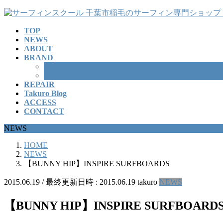
コ
ナ
ン
ビ
TOP
テ
ゲ
NEWS
ン
ー
ABOUT
ツ
シ
BRAND
へ
ョ
SURFBOARD
ス
ン
WETSUITS
REPAIR
キ
に
Takuro Blog
ッ
移
ACCESS
プ
動
CONTACT
NEWS
HOME
NEWS
【BUNNY HIP】INSPIRE SURFBOARDS
2015.06.19
/ 最終更新日時 :
2015.06.19
takuro
NEWS
【BUNNY HIP】INSPIRE SURFBOARD