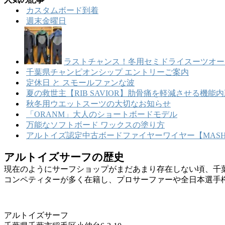
カ
ー
カスタムボード到着
イ
週末金曜日
ブ
ラストチャンス！冬用セミドライスーツオー
千葉県チャンピオンシップ エントリーご案内
定休日 と スモールファンな波
夏の救世主【RIB SAVIOR】肋骨痛を軽減させる機
秋冬用ウエットスーツの大切なお知らせ
「ORANM」大人のショートボードモデル
万能なソフトボード ワックスの塗り方
アルトイズ認定中古ボードファイヤーワイヤー【MASHU
アルトイズサーフの歴史
現在のようにサーフショップがまだあまり存在しない頃、千
コンペティターが多く在籍し、プロサーファーや全日本選手
アルトイズサーフ