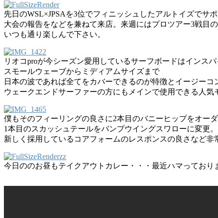
先日のWSL×JPSAを3位でフィニッシュしたアルトイズでサポ
大会の報告をなどを兼ねて来店。来週にはプロツアー3戦目の
いつも通り楽しんで下さい。
リオコproが今シーズン愛用しているサーフボードはインスパイア
スモールウェーブからミディアムサイズまで
日本の波であれば全てをカバーできるのが特徴とイージーコ
ウェークエンドサーファーの方にもメインで使用できる人気
僕もそのフィーリングの良さに2本目のバニーヒップをオー
1本目のスカッシュテールをバンプウイングスワローに変更。
新しく採用しているコアフォームのレスポンスの良さなど非
今日ののお昼もテイクアウトカレー・・・最近ハマっており