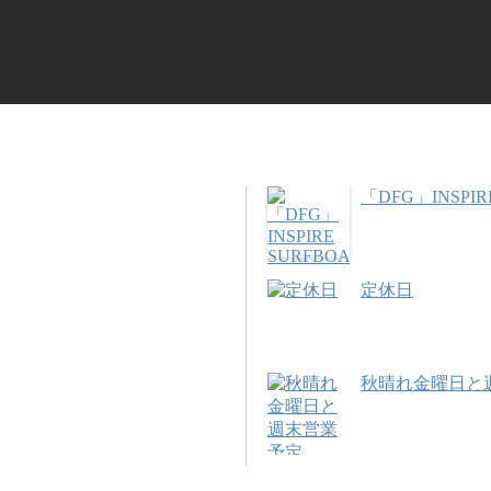
「DFG」INSPIR
定休日
秋晴れ金曜日と