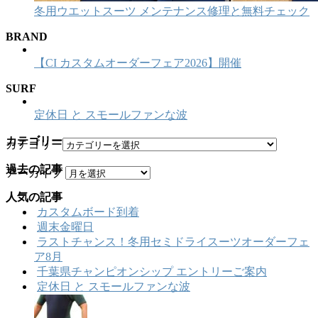
冬用ウエットスーツ メンテナンス修理と無料チェック
BRAND
【CI カスタムオーダーフェア2026】開催
SURF
定休日 と スモールファンな波
カテゴリー
カテゴリー
過去の記事
アーカイブ
人気の記事
カスタムボード到着
週末金曜日
ラストチャンス！冬用セミドライスーツオーダーフェ
ア8月
千葉県チャンピオンシップ エントリーご案内
定休日 と スモールファンな波