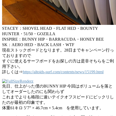
STACEY：SHOVEL HEAD・FLAT HED・BOUNTY
HUNTER・51/50・GOZILLA
INSPIRE：BUNNY HIP・BARRACUDA・HONEY BEE
SK：AERO HED・BACK LASH・WTF
現在ストックボードとなります。28日までキャンペーン行っ
ておりますので
すぐに使えるサーフボードをお探しの方は是非そちらをご利
用下さい。
詳しくは⇒
https://altoids-surf.com/contents/news/15199.html
先日、仕上がった僕のBUNNY HIP 今回はボリュームを落と
してオーダーしたのにも関わらず
これまでよりも格段に速いテイクオフスピードにビックリし
たのが最初の印象です。
体重61キロ 5’7” × 46.7cm × 5.4cm を使用しています。