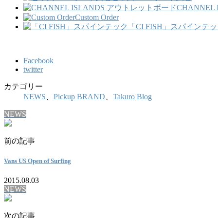
CHANNEL
Custom Order
「CI FISH」スパインテ
Facebook
twitter
カテゴリー
NEWS
、
Pickup BRAND
、
Takuro Blog
NEWS
前の記事
Vans US Open of Surfing
2015.08.03
NEWS
次の記事