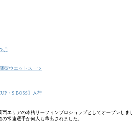
8月
能内蔵型ウエットスーツ
P・S BOSS】入荷
葉西エリアの本格サーフィンプロショップとしてオープンしま
権の常連選手が何人も輩出されました。