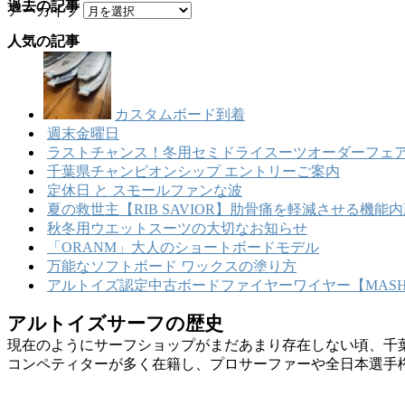
過去の記事
アーカイブ
人気の記事
カスタムボード到着
週末金曜日
ラストチャンス！冬用セミドライスーツオーダーフェア
千葉県チャンピオンシップ エントリーご案内
定休日 と スモールファンな波
夏の救世主【RIB SAVIOR】肋骨痛を軽減させる機
秋冬用ウエットスーツの大切なお知らせ
「ORANM」大人のショートボードモデル
万能なソフトボード ワックスの塗り方
アルトイズ認定中古ボードファイヤーワイヤー【MASHU
アルトイズサーフの歴史
現在のようにサーフショップがまだあまり存在しない頃、千
コンペティターが多く在籍し、プロサーファーや全日本選手