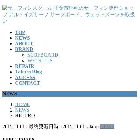
コ
ナ
ン
ビ
テ
ゲ
ン
ー
TOP
ツ
シ
NEWS
へ
ョ
ABOUT
ス
ン
BRAND
キ
に
SURFBOARD
ッ
移
WETSUITS
REPAIR
プ
動
Takuro Blog
ACCESS
CONTACT
NEWS
HOME
NEWS
HIC PRO
2015.11.01
/ 最終更新日時 :
2015.11.01
takuro
NEWS