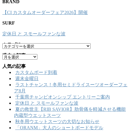
BRAND
【CI カスタムオーダーフェア2026】開催
SURF
定休日 と スモールファンな波
カテゴリー
カ
テ
過去の記事
ア
ゴ
ー
リ
人気の記事
カ
ー
カスタムボード到着
イ
週末金曜日
ブ
ラストチャンス！冬用セミドライスーツオーダーフェ
ア8月
千葉県チャンピオンシップ エントリーご案内
定休日 と スモールファンな波
夏の救世主【RIB SAVIOR】肋骨痛を軽減させる機能
内蔵型ウエットスーツ
秋冬用ウエットスーツの大切なお知らせ
「ORANM」大人のショートボードモデル