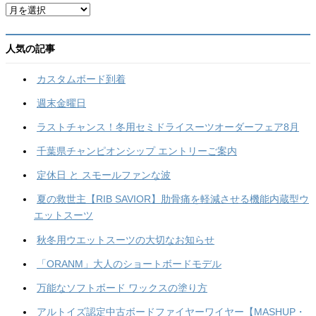
ア
ー
カ
イ
人気の記事
ブ
カスタムボード到着
週末金曜日
ラストチャンス！冬用セミドライスーツオーダーフェア8月
千葉県チャンピオンシップ エントリーご案内
定休日 と スモールファンな波
夏の救世主【RIB SAVIOR】肋骨痛を軽減させる機能内蔵型ウ
エットスーツ
秋冬用ウエットスーツの大切なお知らせ
「ORANM」大人のショートボードモデル
万能なソフトボード ワックスの塗り方
アルトイズ認定中古ボードファイヤーワイヤー【MASHUP・