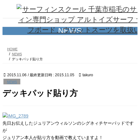
コ
ナ
ン
ビ
テ
ゲ
ン
ー
ツ
シ
NEWS
へ
ョ
ス
ン
キ
に
HOME
ッ
移
NEWS
プ
動
デッキパッド貼り方
2015.11.06
/ 最終更新日時 :
2015.11.05
takuro
NEWS
デッキパッド貼り方
先日お伝えしたジュリアンウィルソンのシグネィチヤーパッドです
が
ジュリアン本人が貼り方を動画で教えていますよ！