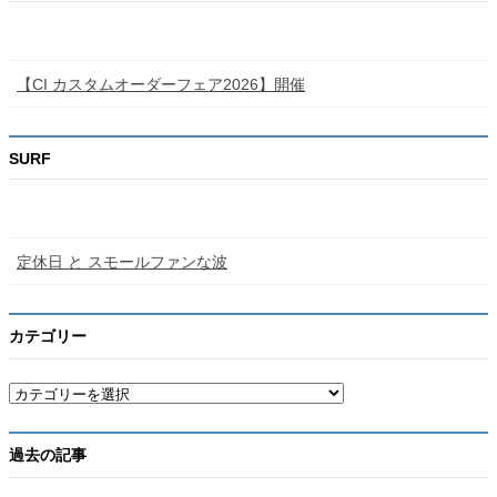
【CI カスタムオーダーフェア2026】開催
SURF
定休日 と スモールファンな波
カテゴリー
カ
テ
ゴ
リ
過去の記事
ー