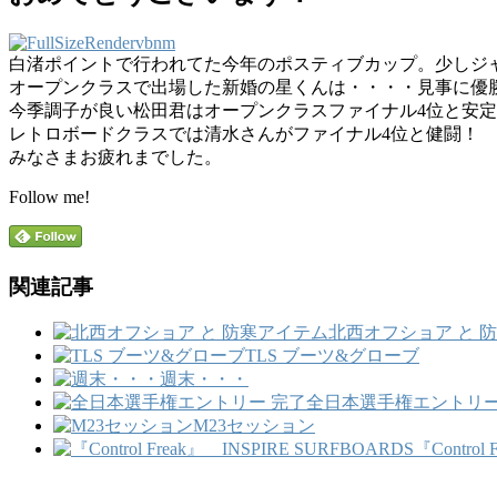
白渚ポイントで行われてた今年のポスティブカップ。少しジ
オープンクラスで出場した新婚の星くんは・・・・見事に
今季調子が良い松田君はオープンクラスファイナル4位と安
レトロボードクラスでは清水さんがファイナル4位と健闘！
みなさまお疲れまでした。
Follow me!
関連記事
北西オフショア と 
TLS ブーツ&グローブ
週末・・・
全日本選手権エントリー
M23セッション
『Control