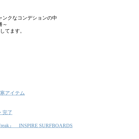
ャンクなコンデションの中
優勝～
定してます。
防寒アイテム
 完了
 Freak』 INSPIRE SURFBOARDS