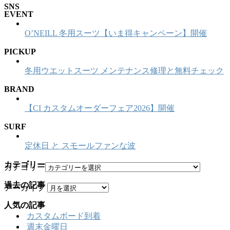
SNS
EVENT
O’NEILL 冬用スーツ【いま得キャンペーン】開催
PICKUP
冬用ウエットスーツ メンテナンス修理と無料チェック
BRAND
【CI カスタムオーダーフェア2026】開催
SURF
定休日 と スモールファンな波
カテゴリー
カテゴリー
過去の記事
アーカイブ
人気の記事
カスタムボード到着
週末金曜日