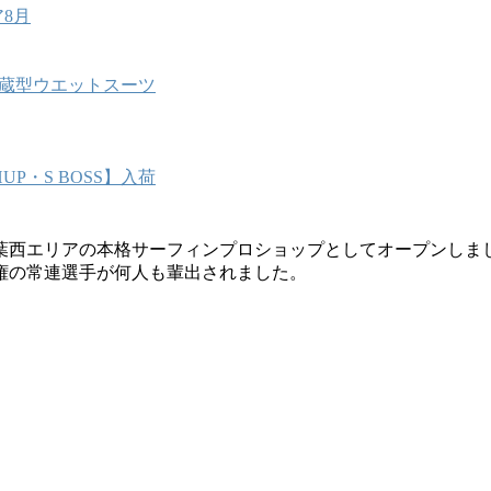
8月
能内蔵型ウエットスーツ
P・S BOSS】入荷
葉西エリアの本格サーフィンプロショップとしてオープンしま
権の常連選手が何人も輩出されました。