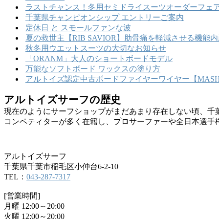
ラストチャンス！冬用セミドライスーツオーダーフェア
千葉県チャンピオンシップ エントリーご案内
定休日 と スモールファンな波
夏の救世主【RIB SAVIOR】肋骨痛を軽減させる機
秋冬用ウエットスーツの大切なお知らせ
「ORANM」大人のショートボードモデル
万能なソフトボード ワックスの塗り方
アルトイズ認定中古ボードファイヤーワイヤー【MASHU
アルトイズサーフの歴史
現在のようにサーフショップがまだあまり存在しない頃、千
コンペティターが多く在籍し、プロサーファーや全日本選手
アルトイズサーフ
千葉県千葉市稲毛区小仲台6-2-10
TEL：
043-287-7317
[営業時間]
月曜 12:00～20:00
火曜 12:00～20:00