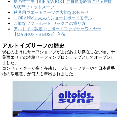
夏の救世主【RIB SAVIOR】肋骨痛を軽減させる機能
内蔵型ウエットスーツ
秋冬用ウエットスーツの大切なお知らせ
「ORANM」大人のショートボードモデル
万能なソフトボード ワックスの塗り方
アルトイズ認定中古ボードファイヤーワイヤー
【MASHUP・S BOSS】入荷
アルトイズサーフの歴史
現在のようにサーフショップがまだあまり存在しない頃、千
葉西エリアの本格サーフィンプロショップとしてオープンし
ました。
コンペティターが多く在籍し、プロサーファーや全日本選手
権の常連選手が何人も輩出されました。