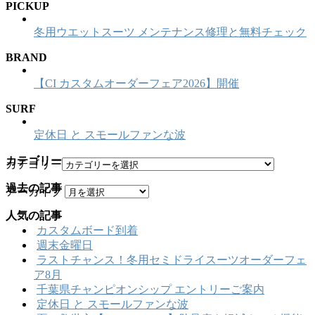
PICKUP
冬用ウエットスーツ メンテナンス修理と無料チェック
BRAND
【CI カスタムオーダーフェア2026】開催
SURF
定休日 と スモールファンな波
カテゴリー
カテゴリー
過去の記事
アーカイブ
人気の記事
カスタムボード到着
週末金曜日
ラストチャンス！冬用セミドライスーツオーダーフェ
ア8月
千葉県チャンピオンシップ エントリーご案内
定休日 と スモールファンな波