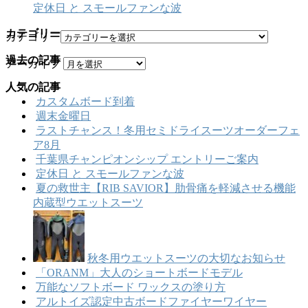
定休日 と スモールファンな波
カテゴリー
カテゴリー
過去の記事
アーカイブ
人気の記事
カスタムボード到着
週末金曜日
ラストチャンス！冬用セミドライスーツオーダーフェ
ア8月
千葉県チャンピオンシップ エントリーご案内
定休日 と スモールファンな波
夏の救世主【RIB SAVIOR】肋骨痛を軽減させる機能
内蔵型ウエットスーツ
秋冬用ウエットスーツの大切なお知らせ
「ORANM」大人のショートボードモデル
万能なソフトボード ワックスの塗り方
アルトイズ認定中古ボードファイヤーワイヤー