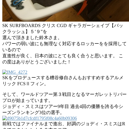
SK SURFBOARDS クリス CGD ギャラガーシェイプ【バッ
クラッシュ】５’９”を
選んで頂きました鈴木さま。
パワーの弱い波にも無理なく対応するロッカーをを採用して
いるので
直進性が良く、日本の波にとても良く合うと思います。 こ
の度はありがとうございました！
SKをプロデュースする糟谷修自さんもおすすめするアルメ
リック FCSⅡフィン。
そして、ワールドツアー第３戦目となるマーガレットリバー
プロが始まっています。
ジョディ・スミスはツアー9年目 過去4回の優勝を誇る今シ
ーズンランキング3位の選手。
前戦ではファイナルまで進出、好調のジョディ・スミスはR