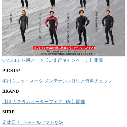
O’NEILL 冬用スーツ【いま得キャンペーン】開催
PICKUP
冬用ウエットスーツ メンテナンス修理と無料チェック
BRAND
【CI カスタムオーダーフェア2026】開催
SURF
定休日 と スモールファンな波