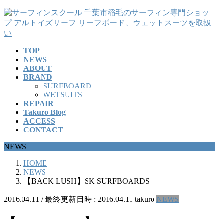
コ
ナ
ン
ビ
テ
ゲ
ン
ー
TOP
ツ
シ
NEWS
へ
ョ
ABOUT
ス
ン
BRAND
キ
に
SURFBOARD
ッ
移
WETSUITS
REPAIR
プ
動
Takuro Blog
ACCESS
CONTACT
NEWS
HOME
NEWS
【BACK LUSH】SK SURFBOARDS
2016.04.11
/ 最終更新日時 :
2016.04.11
takuro
NEWS