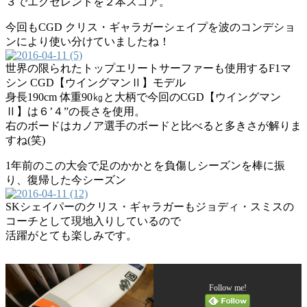
３でエクセレントを２本スコア。
今回もCGD クリス・ギャラガーシェイプを波のコンデショ
ンにより使い分けていましたね！
世界の限られたトップエリートサーファーも使用するF1マ
シン CGD【ウイングマンⅡ】モデル
身長190cm 体重90㎏と大柄で今回のCGD【ウイングマン
Ⅱ】は６’４”の長さを使用。
右のボードはカノア選手のボードと比べると多きさが解りま
すね(笑)
1年前のこの大会で足のかかとを負傷しシーズンを棒に振
り、復帰した今シーズン
SKシェイパーのクリス・ギャラガーもジョディ・スミスの
コーチとして現地入りしているので
活躍がとても楽しみです。
Follow me!