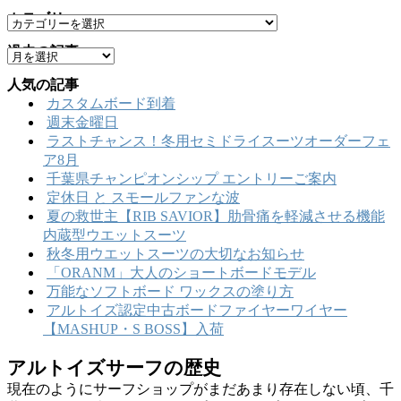
カテゴリー
カ
テ
過去の記事
ア
ゴ
ー
リ
人気の記事
カ
ー
カスタムボード到着
イ
週末金曜日
ブ
ラストチャンス！冬用セミドライスーツオーダーフェ
ア8月
千葉県チャンピオンシップ エントリーご案内
定休日 と スモールファンな波
夏の救世主【RIB SAVIOR】肋骨痛を軽減させる機能
内蔵型ウエットスーツ
秋冬用ウエットスーツの大切なお知らせ
「ORANM」大人のショートボードモデル
万能なソフトボード ワックスの塗り方
アルトイズ認定中古ボードファイヤーワイヤー
【MASHUP・S BOSS】入荷
アルトイズサーフの歴史
現在のようにサーフショップがまだあまり存在しない頃、千