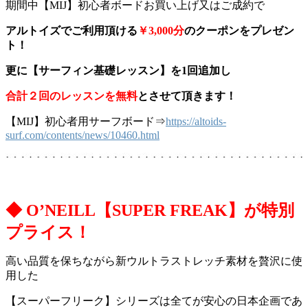
期間中【MIJ】初心者ボードお買い上げ又はご成約で
アルトイズでご利用頂ける
￥3,000分
のクーポンをプレゼン
ト！
更に【サーフィン基礎レッスン】を1回追加し
合計２回のレッスンを無料
とさせて頂きます！
【MIJ】初心者用サーフボード⇒
https://altoids-
surf.com/contents/news/10460.html
◆ O’NEILL【SUPER FREAK】が特別
プライス！
高い品質を保ちながら新ウルトラストレッチ素材を贅沢に使
用した
【スーパーフリーク】シリーズは全てが安心の日本企画であ