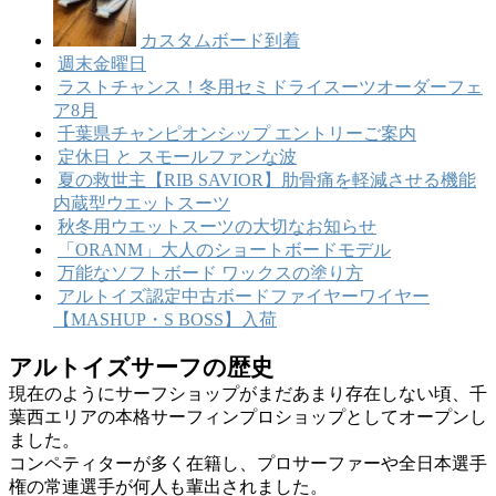
カスタムボード到着
週末金曜日
ラストチャンス！冬用セミドライスーツオーダーフェ
ア8月
千葉県チャンピオンシップ エントリーご案内
定休日 と スモールファンな波
夏の救世主【RIB SAVIOR】肋骨痛を軽減させる機能
内蔵型ウエットスーツ
秋冬用ウエットスーツの大切なお知らせ
「ORANM」大人のショートボードモデル
万能なソフトボード ワックスの塗り方
アルトイズ認定中古ボードファイヤーワイヤー
【MASHUP・S BOSS】入荷
アルトイズサーフの歴史
現在のようにサーフショップがまだあまり存在しない頃、千
葉西エリアの本格サーフィンプロショップとしてオープンし
ました。
コンペティターが多く在籍し、プロサーファーや全日本選手
権の常連選手が何人も輩出されました。