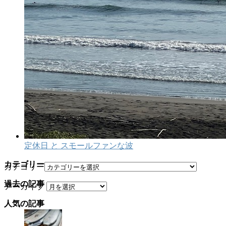
定休日 と スモールファンな波
カテゴリー
カテゴリー
過去の記事
アーカイブ
人気の記事