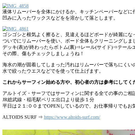
液体リムーバーを全体にかけるか、キッチンペーパーなどに
凹みに入ったワックスなどをを溶かして落とします。
ゴシゴシと根気よく擦ると、見違えるほどボードが綺麗にな
ついでにリムーバーを使い、ボード全体もクリーニングしま
デッキ(表)が終わったらボトム(裏)⇒レール(サイド)⇒テール
その際、傷もチェックしましょうね！
海水の潮が固着してしまった汚れはリムーバーで落ちにくい
水で絞ったウエスなどでを使って仕上げます。
これからサーフィン始める方や、初心者の方は参考にしてく
アルトイズ・サーフではサーフィンに関する全ての事のご相
JR総武線・稲毛駅ペリエ出口より徒歩１分
平日は２１:００までOPENしているので、お仕事帰りでも
ALTOIDS SURF ⇒
https://www.altoids-surf.com/