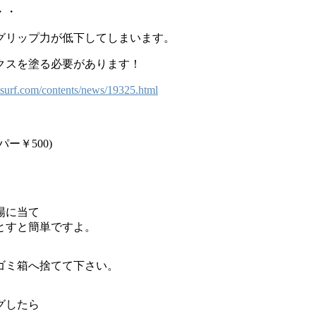
・・
グリップ力が低下してしまいます。
クスを塗る必要があります！
ds-surf.com/contents/news/19325.html
ー￥500)
陽に当て
とすと簡単ですよ。
ゴミ箱へ捨てて下さい。
グしたら