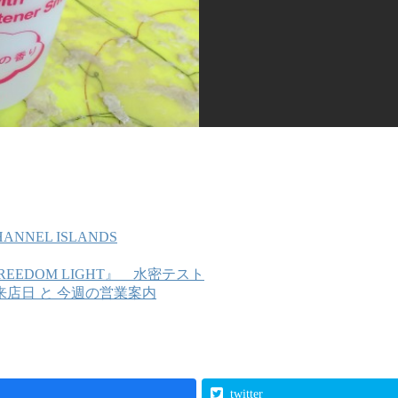
ANNEL ISLANDS
『FREEDOM LIGHT』 水密テスト
来店日 と 今週の営業案内
twitter