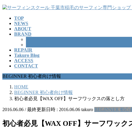
コ
ナ
ン
ビ
TOP
テ
ゲ
NEWS
ン
ー
ABOUT
ツ
シ
BRAND
へ
ョ
SURFBOARD
ス
ン
WETSUITS
REPAIR
キ
に
Takuro Blog
ッ
移
ACCESS
プ
動
CONTACT
BEGINNER 初心者向け情報
HOME
BEGINNER 初心者向け情報
初心者必見【WAX OFF】サーフワックスの落とし方
2016.06.06
/ 最終更新日時 :
2016.06.06
takuro
BEGINNER 初
初心者必見【WAX OFF】サーフワッ