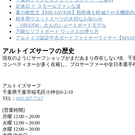
定休日 と スモールファンな波
夏の救世主【RIB SAVIOR】肋骨痛を軽減させる機
秋冬用ウエットスーツの大切なお知らせ
「ORANM」大人のショートボードモデル
万能なソフトボード ワックスの塗り方
アルトイズ認定中古ボードファイヤーワイヤー【MASHU
アルトイズサーフの歴史
現在のようにサーフショップがまだあまり存在しない頃、千
コンペティターが多く在籍し、プロサーファーや全日本選手
アルトイズサーフ
千葉県千葉市稲毛区小仲台6-2-10
TEL：
043-287-7317
[営業時間]
月曜 12:00～20:00
火曜 12:00～20:00
水曜 12:00～20:00