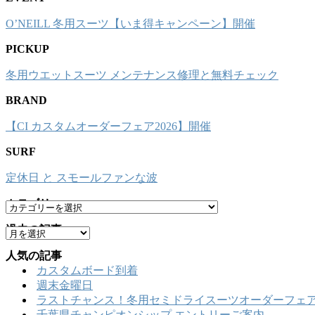
O’NEILL 冬用スーツ【いま得キャンペーン】開催
PICKUP
冬用ウエットスーツ メンテナンス修理と無料チェック
BRAND
【CI カスタムオーダーフェア2026】開催
SURF
定休日 と スモールファンな波
カテゴリー
カ
テ
過去の記事
ア
ゴ
ー
リ
人気の記事
カ
ー
カスタムボード到着
イ
週末金曜日
ブ
ラストチャンス！冬用セミドライスーツオーダーフェア
千葉県チャンピオンシップ エントリーご案内