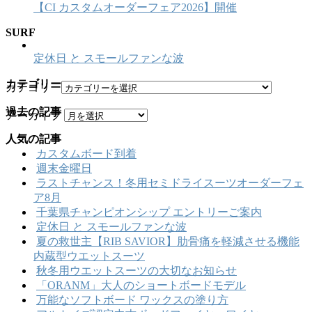
【CI カスタムオーダーフェア2026】開催
SURF
定休日 と スモールファンな波
カテゴリー
カテゴリー
過去の記事
アーカイブ
人気の記事
カスタムボード到着
週末金曜日
ラストチャンス！冬用セミドライスーツオーダーフェ
ア8月
千葉県チャンピオンシップ エントリーご案内
定休日 と スモールファンな波
夏の救世主【RIB SAVIOR】肋骨痛を軽減させる機能
内蔵型ウエットスーツ
秋冬用ウエットスーツの大切なお知らせ
「ORANM」大人のショートボードモデル
万能なソフトボード ワックスの塗り方