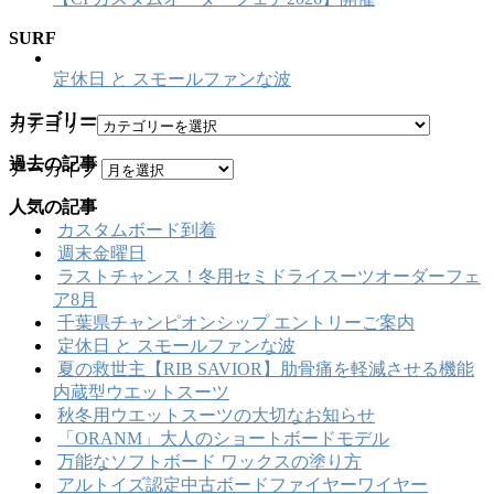
SURF
定休日 と スモールファンな波
カテゴリー
カテゴリー
過去の記事
アーカイブ
人気の記事
カスタムボード到着
週末金曜日
ラストチャンス！冬用セミドライスーツオーダーフェ
ア8月
千葉県チャンピオンシップ エントリーご案内
定休日 と スモールファンな波
夏の救世主【RIB SAVIOR】肋骨痛を軽減させる機能
内蔵型ウエットスーツ
秋冬用ウエットスーツの大切なお知らせ
「ORANM」大人のショートボードモデル
万能なソフトボード ワックスの塗り方
アルトイズ認定中古ボードファイヤーワイヤー