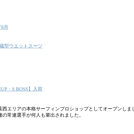
8月
能内蔵型ウエットスーツ
P・S BOSS】入荷
葉西エリアの本格サーフィンプロショップとしてオープンしま
権の常連選手が何人も輩出されました。