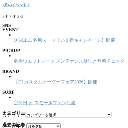
1月のイベント？
2017.01.04
SNS
EVENT
O’NEILL 冬用スーツ【いま得キャンペーン】開催
PICKUP
冬用ウエットスーツ メンテナンス修理と無料チェック
BRAND
【CI カスタムオーダーフェア2026】開催
SURF
定休日 と スモールファンな波
カテゴリー
カテゴリー
過去の記事
アーカイブ