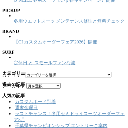
O’NEILL 冬用スーツ【いま得キャンペーン】開催
PICKUP
冬用ウエットスーツ メンテナンス修理と無料チェック
BRAND
【CI カスタムオーダーフェア2026】開催
SURF
定休日 と スモールファンな波
カテゴリー
カテゴリー
過去の記事
アーカイブ
人気の記事
カスタムボード到着
週末金曜日
ラストチャンス！冬用セミドライスーツオーダーフェ
ア8月
千葉県チャンピオンシップ エントリーご案内