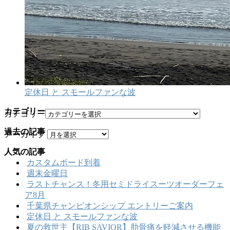
定休日 と スモールファンな波
カテゴリー
カテゴリー
過去の記事
アーカイブ
人気の記事
カスタムボード到着
週末金曜日
ラストチャンス！冬用セミドライスーツオーダーフェ
ア8月
千葉県チャンピオンシップ エントリーご案内
定休日 と スモールファンな波
夏の救世主【RIB SAVIOR】肋骨痛を軽減させる機能