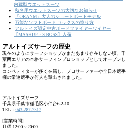
内蔵型ウエットスーツ
秋冬用ウエットスーツの大切なお知らせ
「ORANM」大人のショートボードモデル
万能なソフトボード ワックスの塗り方
アルトイズ認定中古ボードファイヤーワイヤー
【MASHUP・S BOSS】入荷
アルトイズサーフの歴史
現在のようにサーフショップがまだあまり存在しない頃、千
葉西エリアの本格サーフィンプロショップとしてオープンし
ました。
コンペティターが多く在籍し、プロサーファーや全日本選手
権の常連選手が何人も輩出されました。
アルトイズサーフ
千葉県千葉市稲毛区小仲台6-2-10
TEL：
043-287-7317
[営業時間]
月曜 12:00～20:00