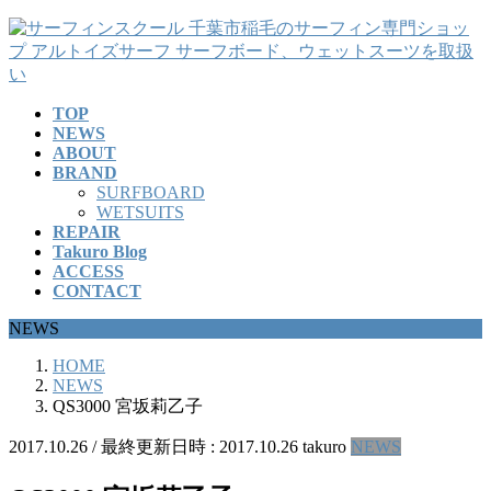
コ
ナ
ン
ビ
テ
ゲ
ン
ー
TOP
ツ
シ
NEWS
へ
ョ
ABOUT
ス
ン
BRAND
キ
に
SURFBOARD
ッ
移
WETSUITS
REPAIR
プ
動
Takuro Blog
ACCESS
CONTACT
NEWS
HOME
NEWS
QS3000 宮坂莉乙子
2017.10.26
/ 最終更新日時 :
2017.10.26
takuro
NEWS