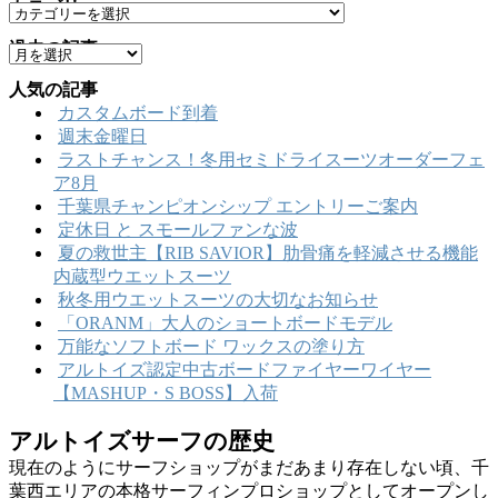
カテゴリー
カ
テ
過去の記事
ア
ゴ
ー
リ
人気の記事
カ
ー
カスタムボード到着
イ
週末金曜日
ブ
ラストチャンス！冬用セミドライスーツオーダーフェ
ア8月
千葉県チャンピオンシップ エントリーご案内
定休日 と スモールファンな波
夏の救世主【RIB SAVIOR】肋骨痛を軽減させる機能
内蔵型ウエットスーツ
秋冬用ウエットスーツの大切なお知らせ
「ORANM」大人のショートボードモデル
万能なソフトボード ワックスの塗り方
アルトイズ認定中古ボードファイヤーワイヤー
【MASHUP・S BOSS】入荷
アルトイズサーフの歴史
現在のようにサーフショップがまだあまり存在しない頃、千
葉西エリアの本格サーフィンプロショップとしてオープンし