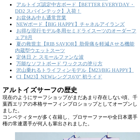
アルトイズ認定中古ボード【BETTER EVERYDAY・
DD2 スパインテック】入荷！
お盆休み中も通常営業
NEWボード【BIG HAPPY】チャネルアイランズ
お得な現行モデル冬用セミドライスーツのオーダーフ
ェア8月
夏の救世主【RIB SAVIOR】肋骨痛を軽減させる機能
内蔵型ウエットスーツ
定休日 と スモールファンな波
万能なソフトボード ワックスの塗り方
沢山乗れるトライフィンモデル【M23/BIG HAPPY】
CI【M23】NEWレングス6’0” 初ライド
アルトイズサーフの歴史
現在のようにサーフショップがまだあまり存在しない頃、千
葉西エリアの本格サーフィンプロショップとしてオープンし
ました。
コンペティターが多く在籍し、プロサーファーや全日本選手
権の常連選手が何人も輩出されました。