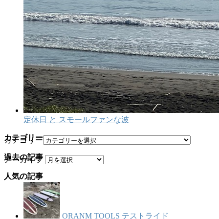
定休日 と スモールファンな波
カテゴリー
カテゴリー
過去の記事
アーカイブ
人気の記事
ORANM TOOLS テストライド