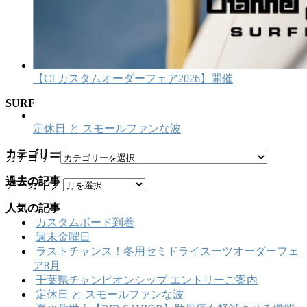
【CI カスタムオーダーフェア2026】開催
SURF
定休日 と スモールファンな波
カテゴリー
カテゴリー
過去の記事
アーカイブ
人気の記事
カスタムボード到着
週末金曜日
ラストチャンス！冬用セミドライスーツオーダーフェ
ア8月
千葉県チャンピオンシップ エントリーご案内
定休日 と スモールファンな波