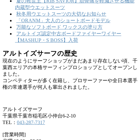
夏の救世主【RIB SAVIOR】肋骨痛を軽減させる機能
内蔵型ウエットスーツ
秋冬用ウエットスーツの大切なお知らせ
「ORANM」大人のショートボードモデル
万能なソフトボード ワックスの塗り方
アルトイズ認定中古ボードファイヤーワイヤー
【MASHUP・S BOSS】入荷
アルトイズサーフの歴史
現在のようにサーフショップがまだあまり存在しない頃、千
葉西エリアの本格サーフィンプロショップとしてオープンし
ました。
コンペティターが多く在籍し、プロサーファーや全日本選手
権の常連選手が何人も輩出されました。
アルトイズサーフ
千葉県千葉市稲毛区小仲台6-2-10
TEL：
043-287-7317
[営業時間]