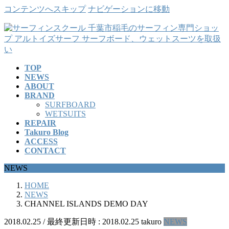
コンテンツへスキップ
ナビゲーションに移動
TOP
NEWS
ABOUT
BRAND
SURFBOARD
WETSUITS
REPAIR
Takuro Blog
ACCESS
CONTACT
NEWS
HOME
NEWS
CHANNEL ISLANDS DEMO DAY
2018.02.25
/ 最終更新日時 :
2018.02.25
takuro
NEWS