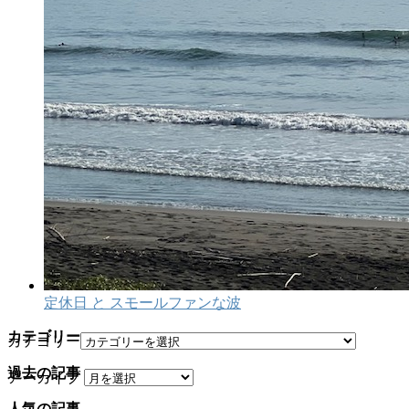
定休日 と スモールファンな波
カテゴリー
カテゴリー
過去の記事
アーカイブ
人気の記事