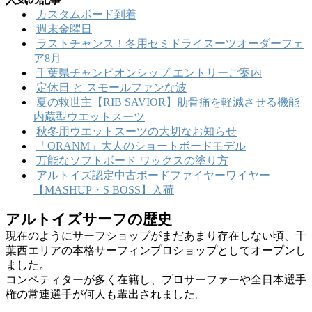
カスタムボード到着
週末金曜日
ラストチャンス！冬用セミドライスーツオーダーフェ
ア8月
千葉県チャンピオンシップ エントリーご案内
定休日 と スモールファンな波
夏の救世主【RIB SAVIOR】肋骨痛を軽減させる機能
内蔵型ウエットスーツ
秋冬用ウエットスーツの大切なお知らせ
「ORANM」大人のショートボードモデル
万能なソフトボード ワックスの塗り方
アルトイズ認定中古ボードファイヤーワイヤー
【MASHUP・S BOSS】入荷
アルトイズサーフの歴史
現在のようにサーフショップがまだあまり存在しない頃、千
葉西エリアの本格サーフィンプロショップとしてオープンし
ました。
コンペティターが多く在籍し、プロサーファーや全日本選手
権の常連選手が何人も輩出されました。