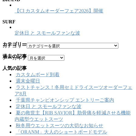
【CI カスタムオーダーフェア2026】開催
SURF
定休日 と スモールファンな波
カテゴリー
カテゴリー
過去の記事
アーカイブ
人気の記事
カスタムボード到着
週末金曜日
ラストチャンス！冬用セミドライスーツオーダーフェ
ア8月
千葉県チャンピオンシップ エントリーご案内
定休日 と スモールファンな波
夏の救世主【RIB SAVIOR】肋骨痛を軽減させる機能
内蔵型ウエットスーツ
秋冬用ウエットスーツの大切なお知らせ
「ORANM」大人のショートボードモデル