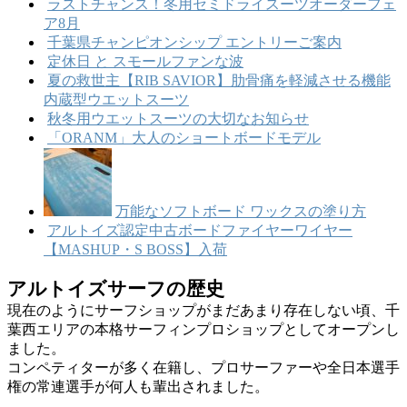
ラストチャンス！冬用セミドライスーツオーダーフェ
ア8月
千葉県チャンピオンシップ エントリーご案内
定休日 と スモールファンな波
夏の救世主【RIB SAVIOR】肋骨痛を軽減させる機能
内蔵型ウエットスーツ
秋冬用ウエットスーツの大切なお知らせ
「ORANM」大人のショートボードモデル
万能なソフトボード ワックスの塗り方
アルトイズ認定中古ボードファイヤーワイヤー
【MASHUP・S BOSS】入荷
アルトイズサーフの歴史
現在のようにサーフショップがまだあまり存在しない頃、千
葉西エリアの本格サーフィンプロショップとしてオープンし
ました。
コンペティターが多く在籍し、プロサーファーや全日本選手
権の常連選手が何人も輩出されました。