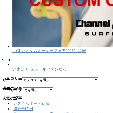
【CI カスタムオーダーフェア2026】開催
SURF
定休日 と スモールファンな波
カテゴリー
カテゴリー
過去の記事
アーカイブ
人気の記事
カスタムボード到着
週末金曜日