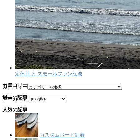
定休日 と スモールファンな波
カテゴリー
カテゴリー
過去の記事
アーカイブ
人気の記事
カスタムボード到着