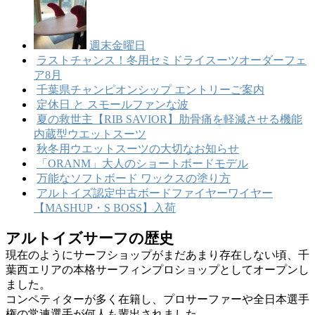
週末金曜日
ラストチャンス！冬用セミドライスーツオーダーフェ
ア8月
千葉県チャンピオンシップ エントリーご案内
定休日 と スモールファンな波
夏の救世主【RIB SAVIOR】肋骨痛を軽減させる機能
内蔵型ウエットスーツ
秋冬用ウエットスーツの大切なお知らせ
「ORANM」大人のショートボードモデル
万能なソフトボード ワックスの塗り方
アルトイズ認定中古ボードファイヤーワイヤー
【MASHUP・S BOSS】入荷
アルトイズサーフの歴史
現在のようにサーフショップがまだあまり存在しない頃、千
葉西エリアの本格サーフィンプロショップとしてオープンし
ました。
コンペティターが多く在籍し、プロサーファーや全日本選手
権の常連選手が何人も輩出されました。