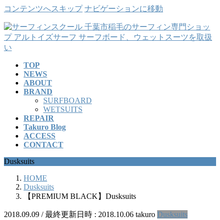
コンテンツへスキップ
ナビゲーションに移動
TOP
NEWS
ABOUT
BRAND
SURFBOARD
WETSUITS
REPAIR
Takuro Blog
ACCESS
CONTACT
Dusksuits
HOME
Dusksuits
【PREMIUM BLACK】Dusksuits
2018.09.09
/ 最終更新日時 :
2018.10.06
takuro
Dusksuits