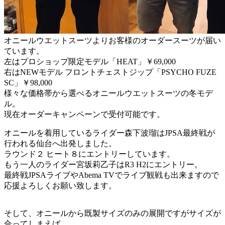
オニールウエットスーツよりお客様のオーダースーツが届い
ています。
左はプロショップ限定モデル「HEAT」￥69,000
右はNEWモデル フロントチェストジップ「PSYCHO FUZE
SC」￥98,000
様々な価格帯から選べるオニールウエットスーツの冬モデ
ル。
現在オーダーキャンペーンで受付可能です。
オニールを着用しているライダー森下波瑠はJPSA最終戦が
行われる仙台へ出発しました。
ラウンド２ ヒート８にエントリーしています。
もう一人のライダー宮坂莉乙子はR3 H2にエントリー。
最終戦JPSAライブやAbema TVでライブ観戦も出来ますので
応援よろしくお願い致します。
そして、オニールから既製サイズのみの展開ですがサイズが
合ってしまえば