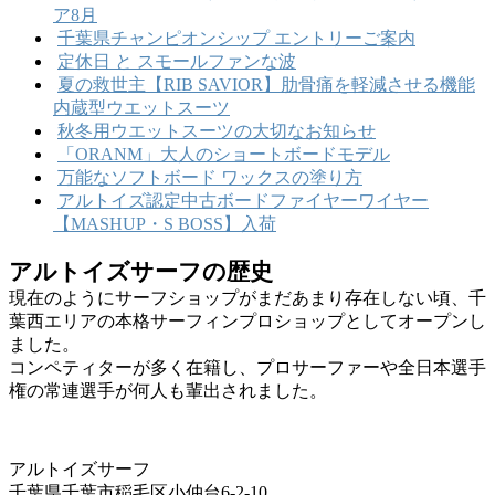
ア8月
千葉県チャンピオンシップ エントリーご案内
定休日 と スモールファンな波
夏の救世主【RIB SAVIOR】肋骨痛を軽減させる機能
内蔵型ウエットスーツ
秋冬用ウエットスーツの大切なお知らせ
「ORANM」大人のショートボードモデル
万能なソフトボード ワックスの塗り方
アルトイズ認定中古ボードファイヤーワイヤー
【MASHUP・S BOSS】入荷
アルトイズサーフの歴史
現在のようにサーフショップがまだあまり存在しない頃、千
葉西エリアの本格サーフィンプロショップとしてオープンし
ました。
コンペティターが多く在籍し、プロサーファーや全日本選手
権の常連選手が何人も輩出されました。
アルトイズサーフ
千葉県千葉市稲毛区小仲台6-2-10