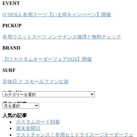
EVENT
O’NEILL 冬用スーツ【いま得キャンペーン】開催
PICKUP
冬用ウエットスーツ メンテナンス修理と無料チェック
BRAND
【CI カスタムオーダーフェア2026】開催
SURF
定休日 と スモールファンな波
カテゴリー
カ
テ
過去の記事
ア
ゴ
ー
リ
人気の記事
カ
ー
カスタムボード到着
イ
週末金曜日
ブ
ラストチャンス！冬用セミドライスーツオーダーフェ