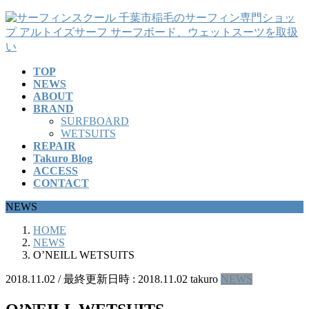
コ
ナ
ン
ビ
テ
ゲ
ン
ー
TOP
ツ
シ
NEWS
へ
ョ
ABOUT
ス
ン
BRAND
キ
に
SURFBOARD
ッ
移
WETSUITS
REPAIR
プ
動
Takuro Blog
ACCESS
CONTACT
NEWS
HOME
NEWS
O’NEILL WETSUITS
2018.11.02
/ 最終更新日時 :
2018.11.02
takuro
NEWS