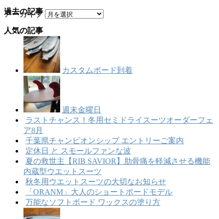
過去の記事
アーカイブ
人気の記事
カスタムボード到着
週末金曜日
ラストチャンス！冬用セミドライスーツオーダーフェ
ア8月
千葉県チャンピオンシップ エントリーご案内
定休日 と スモールファンな波
夏の救世主【RIB SAVIOR】肋骨痛を軽減させる機能
内蔵型ウエットスーツ
秋冬用ウエットスーツの大切なお知らせ
「ORANM」大人のショートボードモデル
万能なソフトボード ワックスの塗り方