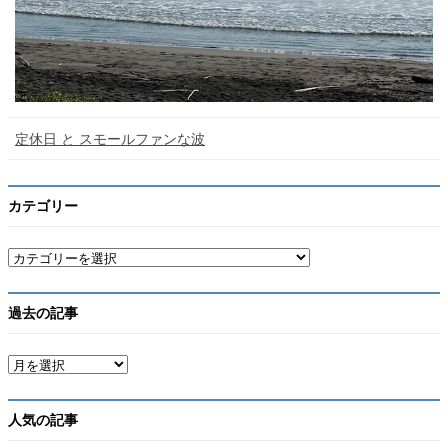
定休日 と スモールファンな波
カテゴリー
カ
テ
ゴ
リ
過去の記事
ー
ア
ー
カ
イ
人気の記事
ブ