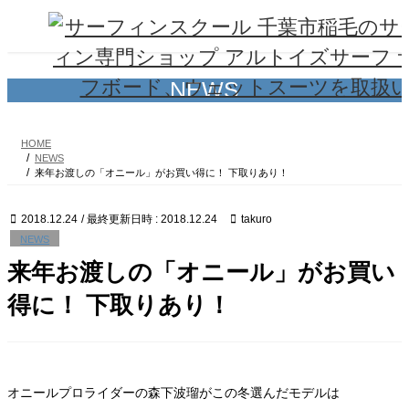
コ
ナ
ン
ビ
テ
ゲ
ン
ー
ツ
シ
NEWS
へ
ョ
ス
ン
キ
に
HOME
ッ
移
NEWS
プ
動
来年お渡しの「オニール」がお買い得に！ 下取りあり！
2018.12.24
/ 最終更新日時 :
2018.12.24
takuro
NEWS
来年お渡しの「オニール」がお買い
得に！ 下取りあり！
オニールプロライダーの森下波瑠がこの冬選んだモデルは