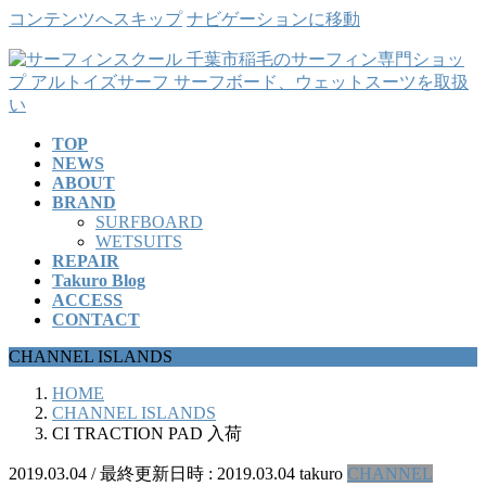
コンテンツへスキップ
ナビゲーションに移動
TOP
NEWS
ABOUT
BRAND
SURFBOARD
WETSUITS
REPAIR
Takuro Blog
ACCESS
CONTACT
CHANNEL ISLANDS
HOME
CHANNEL ISLANDS
CI TRACTION PAD 入荷
2019.03.04
/ 最終更新日時 :
2019.03.04
takuro
CHANNEL