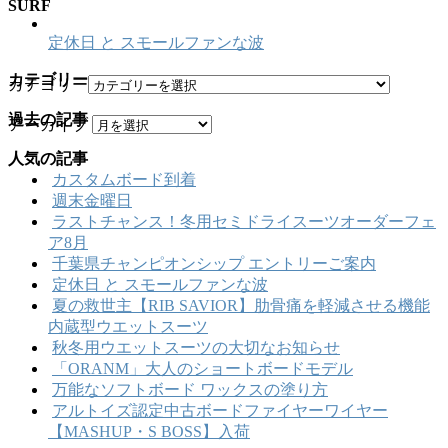
SURF
定休日 と スモールファンな波
カテゴリー
カテゴリー
過去の記事
アーカイブ
人気の記事
カスタムボード到着
週末金曜日
ラストチャンス！冬用セミドライスーツオーダーフェ
ア8月
千葉県チャンピオンシップ エントリーご案内
定休日 と スモールファンな波
夏の救世主【RIB SAVIOR】肋骨痛を軽減させる機能
内蔵型ウエットスーツ
秋冬用ウエットスーツの大切なお知らせ
「ORANM」大人のショートボードモデル
万能なソフトボード ワックスの塗り方
アルトイズ認定中古ボードファイヤーワイヤー
【MASHUP・S BOSS】入荷