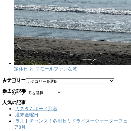
定休日 と スモールファンな波
カテゴリー
カテゴリー
過去の記事
アーカイブ
人気の記事
カスタムボード到着
週末金曜日
ラストチャンス！冬用セミドライスーツオーダーフェ
ア8月