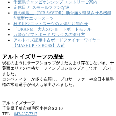
千葉県チャンピオンシップ エントリーご案内
定休日 と スモールファンな波
夏の救世主【RIB SAVIOR】肋骨痛を軽減させる機能
内蔵型ウエットスーツ
秋冬用ウエットスーツの大切なお知らせ
「ORANM」大人のショートボードモデル
万能なソフトボード ワックスの塗り方
アルトイズ認定中古ボードファイヤーワイヤー
【MASHUP・S BOSS】入荷
アルトイズサーフの歴史
現在のようにサーフショップがまだあまり存在しない頃、千
葉西エリアの本格サーフィンプロショップとしてオープンし
ました。
コンペティターが多く在籍し、プロサーファーや全日本選手
権の常連選手が何人も輩出されました。
アルトイズサーフ
千葉県千葉市稲毛区小仲台6-2-10
TEL：
043-287-7317