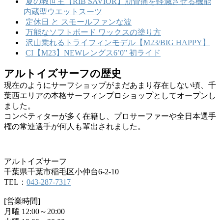
夏の救世主【RIB SAVIOR】肋骨痛を軽減させる機能
内蔵型ウエットスーツ
定休日 と スモールファンな波
万能なソフトボード ワックスの塗り方
沢山乗れるトライフィンモデル【M23/BIG HAPPY】
CI【M23】NEWレングス6’0” 初ライド
アルトイズサーフの歴史
現在のようにサーフショップがまだあまり存在しない頃、千
葉西エリアの本格サーフィンプロショップとしてオープンし
ました。
コンペティターが多く在籍し、プロサーファーや全日本選手
権の常連選手が何人も輩出されました。
アルトイズサーフ
千葉県千葉市稲毛区小仲台6-2-10
TEL：
043-287-7317
[営業時間]
月曜 12:00～20:00