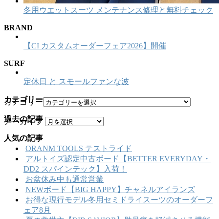
冬用ウエットスーツ メンテナンス修理と無料チェック
BRAND
【CI カスタムオーダーフェア2026】開催
SURF
定休日 と スモールファンな波
カテゴリー
カテゴリー
過去の記事
アーカイブ
人気の記事
ORANM TOOLS テストライド
アルトイズ認定中古ボード【BETTER EVERYDAY・
DD2 スパインテック】入荷！
お盆休み中も通常営業
NEWボード【BIG HAPPY】チャネルアイランズ
お得な現行モデル冬用セミドライスーツのオーダーフ
ェア8月