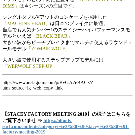
DIMS」
は今シーズンの注目です。
シングルダブルVアウトのコンケーブを採用した
「MACHINE HEAD」
は日本のブレイクに最適。
当店でも人気ナンバー1のステイシーハイパフォーマンスモ
デルといえば
「BLACK BEAR」
大きい波からビーチブレイクまでマルチに使えるラウンドテ
ールモデル
「ZOMBIE WOLF」
大きい波で使用するステップアップモデルには
「WERWOLF STEP-UP」
https://www.instagram.com/p/BvG7r7eBACz/?
utm_source=ig_web_copy_link
【STACEY FACTORY MEETING 2019】の様子はこちらを
ご覧下さいませ ⇒
https://altoids-
surf.com/contents/category/%e3%80%90stacey%e3%80%91-
factory-meeting-2019