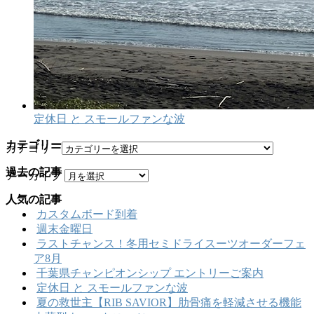
定休日 と スモールファンな波
カテゴリー
カテゴリー
過去の記事
アーカイブ
人気の記事
カスタムボード到着
週末金曜日
ラストチャンス！冬用セミドライスーツオーダーフェ
ア8月
千葉県チャンピオンシップ エントリーご案内
定休日 と スモールファンな波
夏の救世主【RIB SAVIOR】肋骨痛を軽減させる機能