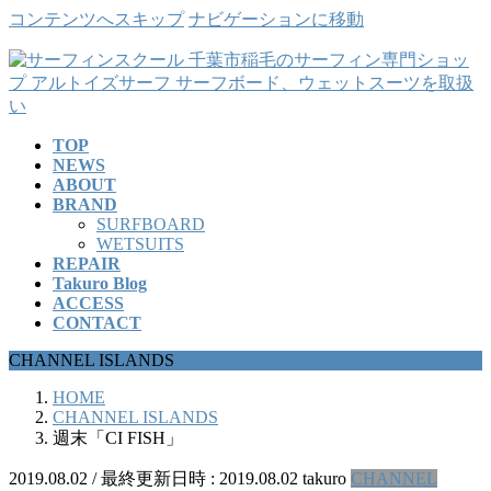
コンテンツへスキップ
ナビゲーションに移動
TOP
NEWS
ABOUT
BRAND
SURFBOARD
WETSUITS
REPAIR
Takuro Blog
ACCESS
CONTACT
CHANNEL ISLANDS
HOME
CHANNEL ISLANDS
週末「CI FISH」
2019.08.02
/ 最終更新日時 :
2019.08.02
takuro
CHANNEL