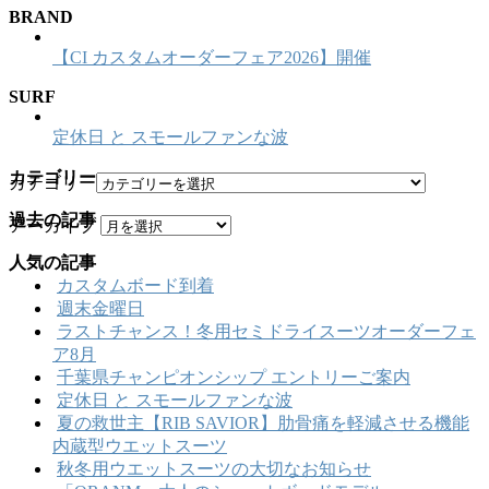
BRAND
【CI カスタムオーダーフェア2026】開催
SURF
定休日 と スモールファンな波
カテゴリー
カテゴリー
過去の記事
アーカイブ
人気の記事
カスタムボード到着
週末金曜日
ラストチャンス！冬用セミドライスーツオーダーフェ
ア8月
千葉県チャンピオンシップ エントリーご案内
定休日 と スモールファンな波
夏の救世主【RIB SAVIOR】肋骨痛を軽減させる機能
内蔵型ウエットスーツ
秋冬用ウエットスーツの大切なお知らせ