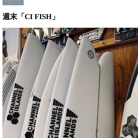
ISLANDS
週末「CI FISH」