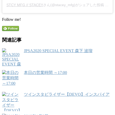
STCY MFG // STACEY
さん(@stacey_mfg)がシェアした投稿 –
20
Follow me!
関連記事
JPSA2020 SPECIAL EVENT 森下 波瑠
本日の営業時間 ～17:00
ツインスタビライザー【DEVO】インスパイア