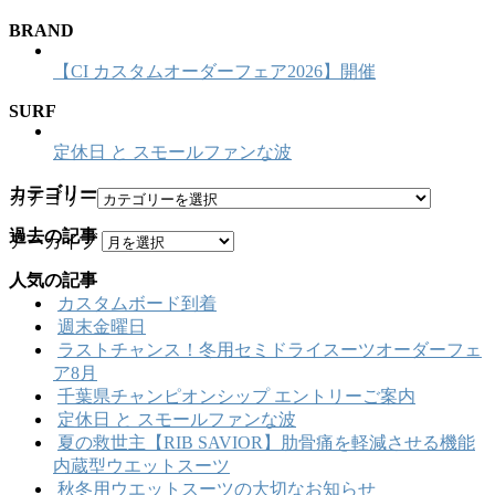
BRAND
【CI カスタムオーダーフェア2026】開催
SURF
定休日 と スモールファンな波
カテゴリー
カテゴリー
過去の記事
アーカイブ
人気の記事
カスタムボード到着
週末金曜日
ラストチャンス！冬用セミドライスーツオーダーフェ
ア8月
千葉県チャンピオンシップ エントリーご案内
定休日 と スモールファンな波
夏の救世主【RIB SAVIOR】肋骨痛を軽減させる機能
内蔵型ウエットスーツ
秋冬用ウエットスーツの大切なお知らせ