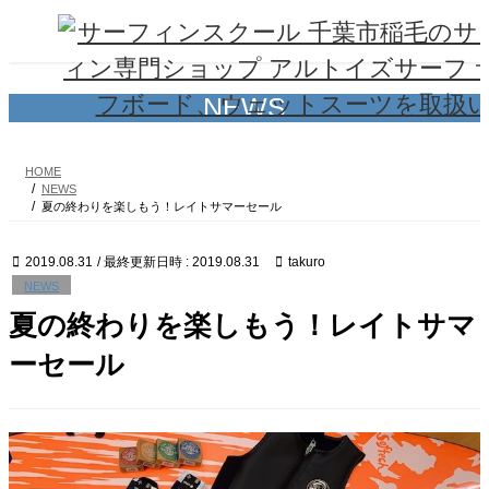
コ
ナ
ン
ビ
テ
ゲ
ン
ー
ツ
シ
NEWS
へ
ョ
ス
ン
キ
に
HOME
ッ
移
NEWS
プ
動
夏の終わりを楽しもう！レイトサマーセール
2019.08.31
/ 最終更新日時 :
2019.08.31
takuro
NEWS
夏の終わりを楽しもう！レイトサマ
ーセール