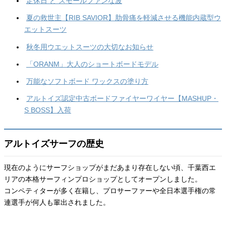
定休日 と スモールファンな波
夏の救世主【RIB SAVIOR】肋骨痛を軽減させる機能内蔵型ウ
エットスーツ
秋冬用ウエットスーツの大切なお知らせ
「ORANM」大人のショートボードモデル
万能なソフトボード ワックスの塗り方
アルトイズ認定中古ボードファイヤーワイヤー【MASHUP・
S BOSS】入荷
アルトイズサーフの歴史
現在のようにサーフショップがまだあまり存在しない頃、千葉西エ
リアの本格サーフィンプロショップとしてオープンしました。
コンペティターが多く在籍し、プロサーファーや全日本選手権の常
連選手が何人も輩出されました。