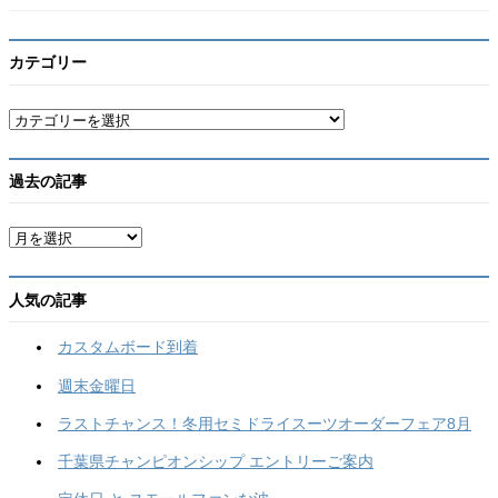
カテゴリー
カ
テ
ゴ
リ
過去の記事
ー
ア
ー
カ
イ
人気の記事
ブ
カスタムボード到着
週末金曜日
ラストチャンス！冬用セミドライスーツオーダーフェア8月
千葉県チャンピオンシップ エントリーご案内