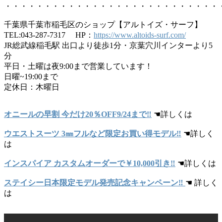
・・・・・・・・・・・・・・・・・・・・・・・・・・・
千葉県千葉市稲毛区のショップ【アルトイズ・サーフ】
TEL:043-287-7317 HP：
https://www.altoids-surf.com/
JR総武線稲毛駅 出口より徒歩1分・京葉穴川インターより5
分
平日・土曜は夜9:00まで営業しています！
日曜~19:00まで
定休日：木曜日
オニールの早割 今だけ20％OFF9/24まで‼
☚詳しくは
ウエストスーツ 3㎜フルなど限定お買い得モデル‼
☚詳しく
は
インスパイア カスタムオーダーで￥10,000引き‼
☚詳しくは
ステイシー日本限定モデル発売記念キャンペーン‼
☚ 詳しく
は