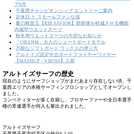
ア8月
千葉県チャンピオンシップ エントリーご案内
定休日 と スモールファンな波
夏の救世主【RIB SAVIOR】肋骨痛を軽減させる機能
内蔵型ウエットスーツ
秋冬用ウエットスーツの大切なお知らせ
「ORANM」大人のショートボードモデル
万能なソフトボード ワックスの塗り方
アルトイズ認定中古ボードファイヤーワイヤー
【MASHUP・S BOSS】入荷
アルトイズサーフの歴史
現在のようにサーフショップがまだあまり存在しない頃、千
葉西エリアの本格サーフィンプロショップとしてオープンし
ました。
コンペティターが多く在籍し、プロサーファーや全日本選手
権の常連選手が何人も輩出されました。
アルトイズサーフ
千葉県千葉市稲毛区小仲台6-2-10