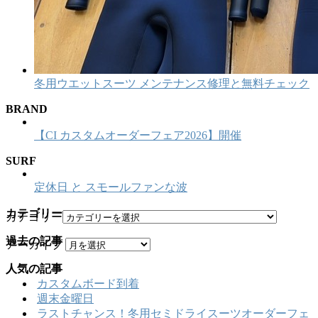
冬用ウエットスーツ メンテナンス修理と無料チェック
BRAND
【CI カスタムオーダーフェア2026】開催
SURF
定休日 と スモールファンな波
カテゴリー
カテゴリー
過去の記事
アーカイブ
人気の記事
カスタムボード到着
週末金曜日
ラストチャンス！冬用セミドライスーツオーダーフェ