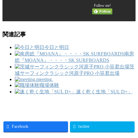
Follow me!
関連記事
今日と明日
南房
総『MOANA』・・・・SK SURFBOARDS
茨
城サーフィンクラシック河原子PRO 小笹君出場
meeting.
職場体験
速く乾く生地「SUL D+」
Facebook
twitter