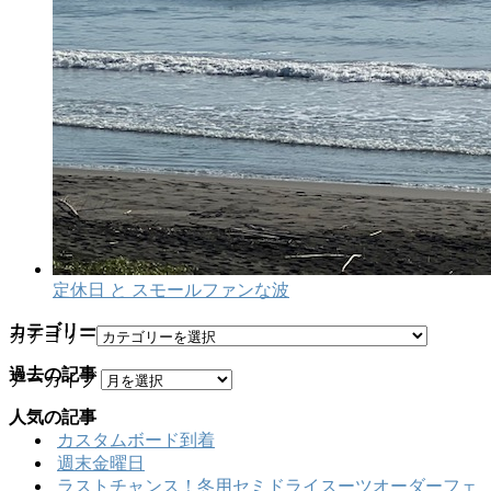
定休日 と スモールファンな波
カテゴリー
カテゴリー
過去の記事
アーカイブ
人気の記事
カスタムボード到着
週末金曜日
ラストチャンス！冬用セミドライスーツオーダーフェ